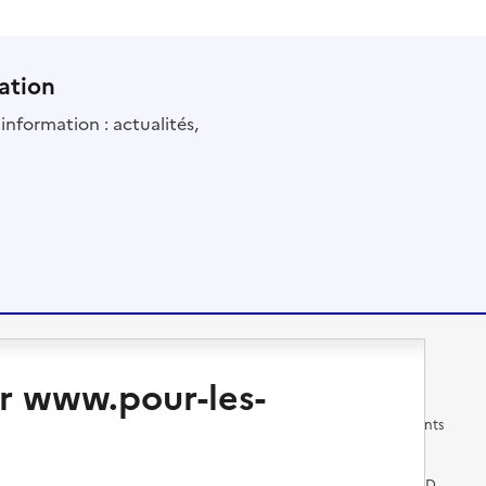
ation
information : actualités,
Changer de logement
Vivre dans un EHPAD
r www.pour-les-
Les questions à se poser
Les différents établissements
médicalisés
Vivre dans une résidence avec
services pour seniors
Préparer l'entrée en EHPAD