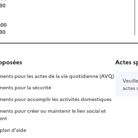
:30
:00
:30
roposées
Actes s
: disponible
: non disponi
ts pour les actes de la vie quotidienne (AVQ)
Veuill
: disponible
: non disponible
nts pour la sécurité
actes 
: disponible
: non disponib
ts pour accomplir les activités domestiques
s pour créer ou maintenir le lien social et
 disponible
 non disponible
ment
: disponible
: non disponible
plan d'aide