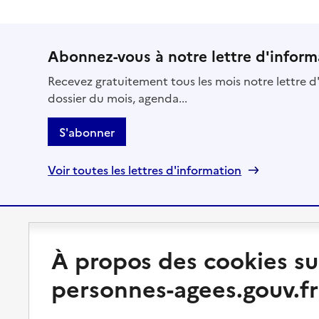
Abonnez-vous à notre lettre d'inform
Recevez gratuitement tous les mois notre lettre d'
dossier du mois, agenda...
S'abonner
Voir toutes les lettres d'information
Préserver son autonomie
Vivre à domicile
À propos des cookies su
Perte d'autonomie : évaluation
Bénéficier d'aide à domicile
personnes-agees.gouv.fr
et droits
Bénéficier de soins à domicile
Aménager son logement et