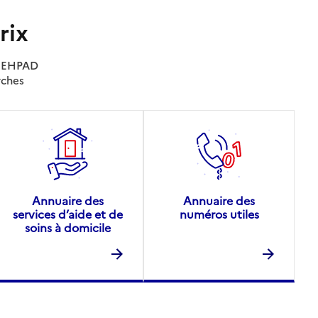
rix
es EHPAD
rches
Annuaire des
Annuaire des
services d’aide et de
numéros utiles
soins à domicile