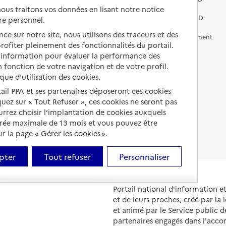
us traitons vos données en lisant notre notice
Vivre chez un proche
Aides financières en EHPAD
re personnel.
ce sur notre site, nous utilisons des traceurs et des
Vivre en accueil familial
Prévention, accompagnement
 profiter pleinement des fonctionnalités du portail.
et soins
d’information pour évaluer la performance des
Autres solutions de logement
Comprendre les prix en
 fonction de votre navigation et de votre profil.
EHPAD
ique d'utilisation des cookies.
tail PPA et ses partenaires déposeront ces cookies
Droits en EHPAD
iquez sur « Tout Refuser », ces cookies ne seront pas
Fin de vie en EHPAD
ourrez choisir l’implantation de cookies auxquels
urée maximale de 13 mois et vous pouvez être
 la page « Gérer les cookies ».
pter
Tout refuser
Personnaliser
Portail national d'information 
et de leurs proches, créé par la l
et animé par le Service public 
partenaires engagés dans l'acc