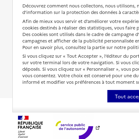
s'équiper
Découvrez comment nous collectons, nous utilisons, no
Aides financières
d’information sur la protection des données à caractè
Préserver son autonomie et sa
Solutions d'accueil temporaire
Afin de mieux vous servir et d’améliorer votre expérien
santé
cookies destinés à réaliser des statistiques, vous faire
Partager son logement
Organiser à l'avance sa propre
Des cookies sont utilisés dans le cadre de campagne 
protection
campagnes et afficher de la publicité personnalisée en
Vivre à domicile avec une
maladie ou un handicap
Pour en savoir plus, consultez la partie sur notre polit
Les mesures de protection
Si vous cliquez sur « Tout Accepter », l’éditeur du por
Être hospitalisé
sur votre terminal lors de votre navigation. Si vous cl
Les obligations de la famille
déposés. Si vous cliquez sur « Personnaliser », vous p
Fin de vie à domicile
À qui s’adresser ?
vous consentez. Votre choix est conservé pour une d
informé et modifier vos préférences à tout moment sur
Les politiques du grand âge
Tout acce