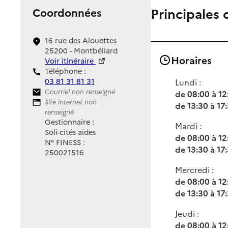
Principales 
Coordonnées
16 rue des Alouettes
25200 - Montbéliard
Horaires
Voir itinéraire
Téléphone :
03 81 31 81 31
Lundi :
Contact
Courriel non renseigné
de 08:00 à 12
Site Internet
Site internet non
de 13:30 à 17
renseigné
Gestionnaire :
Mardi :
Soli-cités aides
de 08:00 à 12
N° FINESS :
de 13:30 à 17
250021516
Mercredi :
de 08:00 à 12
de 13:30 à 17
Jeudi :
de 08:00 à 12