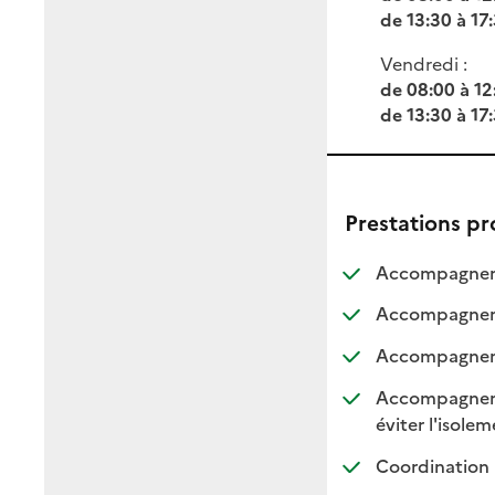
de 13:30 à 17
Vendredi :
de 08:00 à 12
de 13:30 à 17
Prestations p
Accompagnemen
Accompagneme
Accompagnemen
Accompagnement
:
:
éviter l'isole
Coordination 