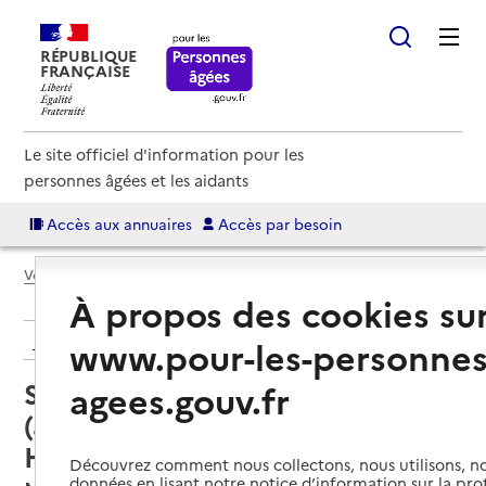
RÉPUBLIQUE
FRANÇAISE
Le site officiel d'information pour les
personnes âgées et les aidants
Accès aux annuaires
Accès par besoin
Voir le fil d’Ariane
À propos des cookies su
Retour aux résultats de l'annuaire
www.pour-les-personnes
Service autonomie à domicile
agees.gouv.fr
(aide) – Soli-cités aides
Hérimoncourt
Découvrez comment nous collectons, nous utilisons, no
données en lisant notre notice d’information sur la pr