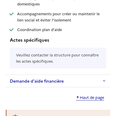
: disponible
: non disponible
domestiques
Accompagnements pour créer ou maintenir le
: disponible
: non disponible
lien social et éviter l'isolement
: disponible
: non disponible
Coordination plan d'aide
Actes spécifiques
Veuillez contacter la structure pour connaître
les actes spécifiques.
Demande d'aide financière
Haut de page