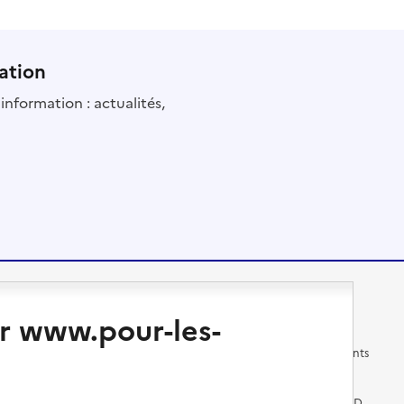
ation
information : actualités,
Changer de logement
Vivre dans un EHPAD
r www.pour-les-
Les questions à se poser
Les différents établissements
médicalisés
Vivre dans une résidence avec
services pour seniors
Préparer l'entrée en EHPAD