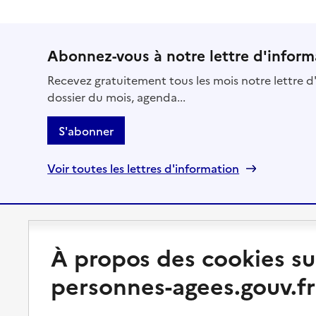
Abonnez-vous à notre lettre d'inform
Recevez gratuitement tous les mois notre lettre d'
dossier du mois, agenda...
S'abonner
Voir toutes les lettres d'information
Préserver son autonomie
Vivre à domicile
À propos des cookies su
Perte d'autonomie : évaluation
Bénéficier d'aide à domicile
personnes-agees.gouv.fr
et droits
Bénéficier de soins à domicile
Aménager son logement et