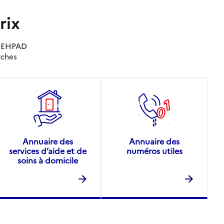
rix
es EHPAD
rches
Annuaire des
Annuaire des
services d’aide et de
numéros utiles
soins à domicile