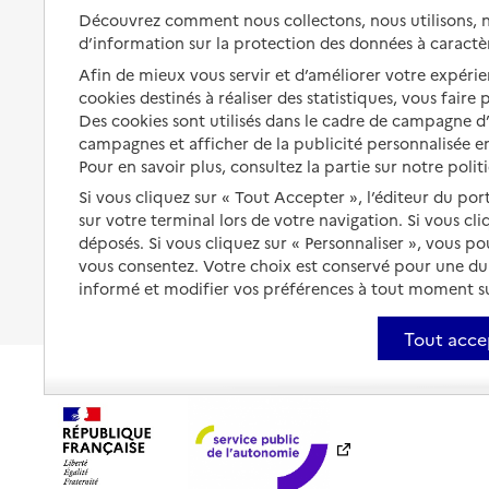
s'équiper
Découvrez comment nous collectons, nous utilisons, no
Aides financières
d’information sur la protection des données à caractè
Préserver son autonomie et sa
Solutions d'accueil temporaire
Afin de mieux vous servir et d’améliorer votre expérien
santé
cookies destinés à réaliser des statistiques, vous faire
Partager son logement
Organiser à l'avance sa propre
Des cookies sont utilisés dans le cadre de campagne 
protection
campagnes et afficher de la publicité personnalisée en
Vivre à domicile avec une
maladie ou un handicap
Pour en savoir plus, consultez la partie sur notre polit
Les mesures de protection
Si vous cliquez sur « Tout Accepter », l’éditeur du por
Être hospitalisé
sur votre terminal lors de votre navigation. Si vous cl
Les obligations de la famille
déposés. Si vous cliquez sur « Personnaliser », vous p
Fin de vie à domicile
À qui s’adresser ?
vous consentez. Votre choix est conservé pour une d
informé et modifier vos préférences à tout moment sur
Les politiques du grand âge
Tout acce