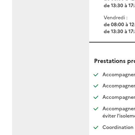
de 13:30 à 17
Vendredi :
de 08:00 à 12
de 13:30 à 17
Prestations p
Accompagnemen
Accompagneme
Accompagnemen
Accompagnement
:
:
éviter l'isole
Coordination 