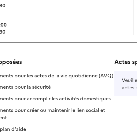
:30
:00
:30
roposées
Actes s
: disponible
: non disponi
ts pour les actes de la vie quotidienne (AVQ)
Veuill
: disponible
: non disponible
nts pour la sécurité
actes 
: disponible
: non disponib
ts pour accomplir les activités domestiques
s pour créer ou maintenir le lien social et
 disponible
 non disponible
ment
: disponible
: non disponible
plan d'aide