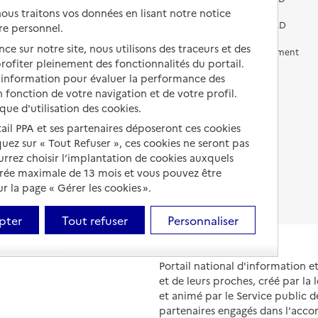
us traitons vos données en lisant notre notice
Vivre chez un proche
Aides financières en EHPAD
re personnel.
ce sur notre site, nous utilisons des traceurs et des
Vivre en accueil familial
Prévention, accompagnement
 profiter pleinement des fonctionnalités du portail.
et soins
d’information pour évaluer la performance des
Autres solutions de logement
Comprendre les prix en
 fonction de votre navigation et de votre profil.
EHPAD
ique d'utilisation des cookies.
tail PPA et ses partenaires déposeront ces cookies
Droits en EHPAD
iquez sur « Tout Refuser », ces cookies ne seront pas
Fin de vie en EHPAD
ourrez choisir l’implantation de cookies auxquels
urée maximale de 13 mois et vous pouvez être
 la page « Gérer les cookies ».
pter
Tout refuser
Personnaliser
Portail national d'information 
et de leurs proches, créé par la l
et animé par le Service public 
partenaires engagés dans l'acc