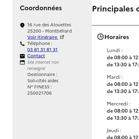
Principales 
Coordonnées
16 rue des Alouettes
25200 - Montbéliard
Horaires
Voir itinéraire
Téléphone :
03 81 31 81 31
Lundi :
Contact
Contact
de 08:00 à 12
Site Internet
Site internet non
de 13:30 à 17
renseigné
Gestionnaire :
Mardi :
Soli-cités aides
de 08:00 à 12
N° FINESS :
de 13:30 à 17
250021706
Mercredi :
de 08:00 à 12
de 13:30 à 17
Jeudi :
de 08:00 à 12