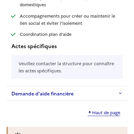
: disponible
: non disponible
domestiques
Accompagnements pour créer ou maintenir le
: disponible
: non disponible
lien social et éviter l'isolement
: disponible
: non disponible
Coordination plan d'aide
Actes spécifiques
Veuillez contacter la structure pour connaître
les actes spécifiques.
Demande d'aide financière
Haut de page