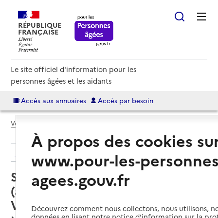
RÉPUBLIQUE
FRANÇAISE
Le site officiel d'information pour les
personnes âgées et les aidants
Accès aux annuaires
Accès par besoin
Voir le fil d’Ariane
À propos des cookies su
Retour aux résultats de l'annuaire
www.pour-les-personnes
Service autonomie à domicile
agees.gouv.fr
(aide) – Soli-cités aides Beaulieu
Valentigney
Découvrez comment nous collectons, nous utilisons, no
données en lisant notre notice d’information sur la pr