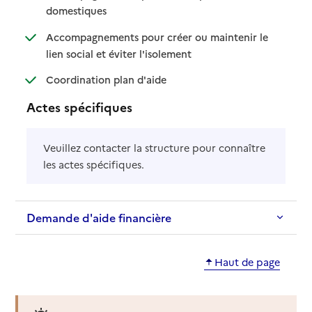
: disponible
: non disponible
domestiques
Accompagnements pour créer ou maintenir le
: disponible
: non disponible
lien social et éviter l'isolement
: disponible
: non disponible
Coordination plan d'aide
Actes spécifiques
Veuillez contacter la structure pour connaître
les actes spécifiques.
Demande d'aide financière
Haut de page