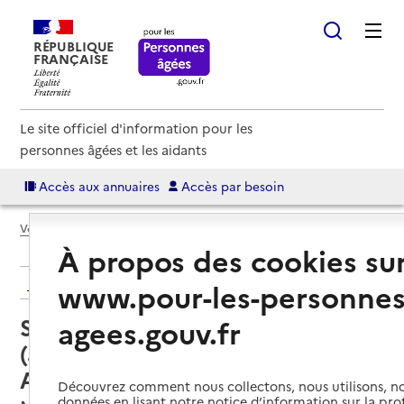
RÉPUBLIQUE
FRANÇAISE
Le site officiel d'information pour les
personnes âgées et les aidants
Accès aux annuaires
Accès par besoin
Voir le fil d’Ariane
À propos des cookies su
Retour aux résultats de l'annuaire
www.pour-les-personnes
Service autonomie à domicile
agees.gouv.fr
(aide) – Soli-cités aides
Audincourt Berges
Découvrez comment nous collectons, nous utilisons, no
données en lisant notre notice d’information sur la pr