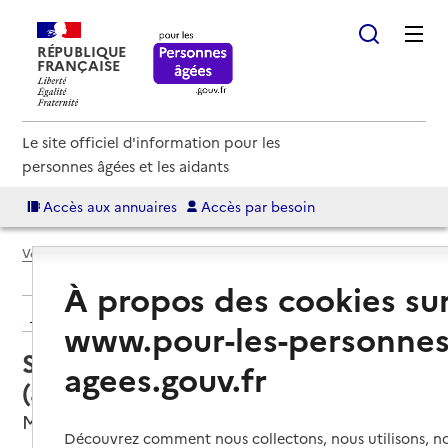
RÉPUBLIQUE
FRANÇAISE
Le site officiel d'information pour les
personnes âgées et les aidants
Accès aux annuaires
Accès par besoin
Voir le fil d’Ariane
À propos des cookies su
Retour aux résultats de l'annuaire
www.pour-les-personnes
Service autonomie à domicile
agees.gouv.fr
(aide) – O2
Montbéliard, DOUBS
Découvrez comment nous collectons, nous utilisons, no