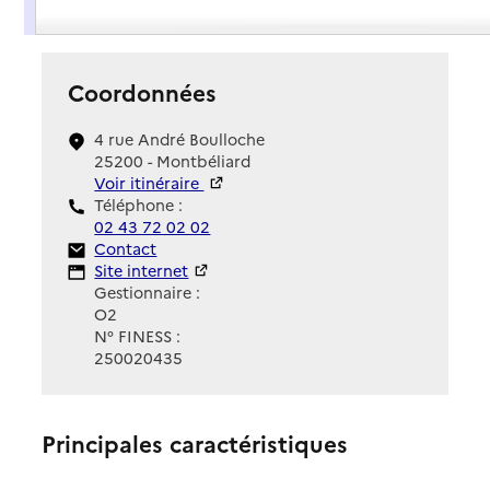
Présentation
Coordonnées
4 rue André Boulloche
25200 - Montbéliard
Voir itinéraire
Téléphone :
02 43 72 02 02
Contact
Contact
Site Internet
Site internet
Gestionnaire :
O2
N° FINESS :
250020435
Principales caractéristiques