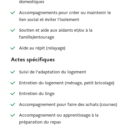
: disponible
: non disponible
domestiques
Accompagnements pour créer ou maintenir le
: disponible
: non disponible
lien social et éviter l'isolement
Soutien et aide aux aidants et/ou à la
: disponible
: non disponible
famille/entourage
: disponible
: non disponible
Aide au répit (relayage)
Actes spécifiques
: disponible
: non disponible
Suivi de l'adaptation du logement
: disponible
: non dispo
Entretien du logement (ménage, petit bricolage)
: disponible
: non disponible
Entretien du linge
: disponib
: non disp
Accompagnement pour faire des achats (courses)
Accompagnement ou apprentissage à la
: disponible
: non disponible
préparation du repas