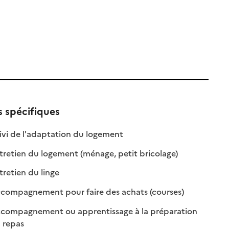
s spécifiques
ble
: disponible
: non disponible
ivi de l'adaptation du logement
le
: disponible
: non disponible
retien du logement (ménage, petit bricolage)
: disponible
: non disponible
retien du linge
: disponible
: non disponibl
compagnement pour faire des achats (courses)
compagnement ou apprentissage à la préparation
: disponible
: non disponible
 repas