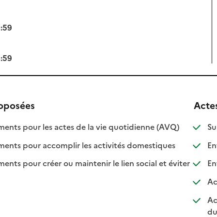
3:59
3:59
roposées
Acte
: disponible
: non disponi
ts pour les actes de la vie quotidienne (AVQ)
Su
: disponible
: non disponib
ts pour accomplir les activités domestiques
Ent
s pour créer ou maintenir le lien social et éviter
Ent
nible
isponible
Ac
Ac
du