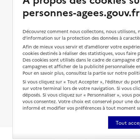
personnes-agees.gouv.fr
Perte d'autonomie : évaluation
Bénéficier d'aide à domicile
et droits
Bénéficier de soins à domicile
Aménager son logement et
Découvrez comment nous collectons, nous utilisons, no
s'équiper
Aides financières
d’information sur la protection des données à caractè
Préserver son autonomie et sa
Solutions d'accueil temporaire
Afin de mieux vous servir et d’améliorer votre expérien
santé
cookies destinés à réaliser des statistiques, vous faire
Partager son logement
Des cookies sont utilisés dans le cadre de campagne 
Organiser à l'avance sa propre
campagnes et afficher de la publicité personnalisée en
protection
Vivre à domicile avec une
Pour en savoir plus, consultez la partie sur notre polit
maladie ou un handicap
Les mesures de protection
Si vous cliquez sur « Tout Accepter », l’éditeur du por
Être hospitalisé
sur votre terminal lors de votre navigation. Si vous cl
Les obligations de la famille
déposés. Si vous cliquez sur « Personnaliser », vous p
Fin de vie à domicile
vous consentez. Votre choix est conservé pour une d
À qui s’adresser ?
informé et modifier vos préférences à tout moment sur
Les politiques du grand âge
Tout acce