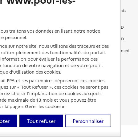
Les questions à se poser
Les différents établissements
médicalisés
Vivre dans une résidence avec
services pour seniors
Préparer l'entrée en EHPAD
us traitons vos données en lisant notre notice
re personnel.
Vivre chez un proche
Aides financières en EHPAD
ce sur notre site, nous utilisons des traceurs et des
Vivre en accueil familial
Prévention, accompagnement
 profiter pleinement des fonctionnalités du portail.
et soins
d’information pour évaluer la performance des
Autres solutions de logement
 fonction de votre navigation et de votre profil.
Comprendre les prix en
ique d'utilisation des cookies.
EHPAD
tail PPA et ses partenaires déposeront ces cookies
Droits en EHPAD
iquez sur « Tout Refuser », ces cookies ne seront pas
ourrez choisir l’implantation de cookies auxquels
Fin de vie en EHPAD
urée maximale de 13 mois et vous pouvez être
 la page « Gérer les cookies ».
pter
Tout refuser
Personnaliser