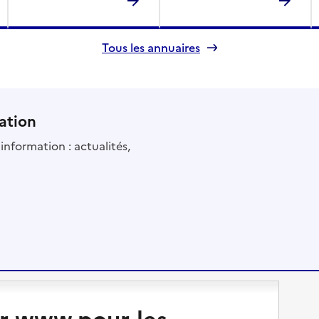
Tous les annuaires
ation
information : actualités,
Changer de logement
Vivre dans un EHPAD
r www.pour-les-