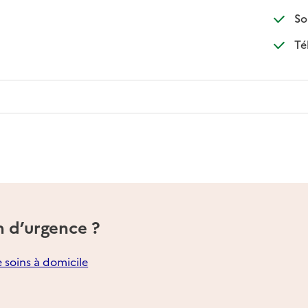
So
Té
n d’urgence ?
e soins à domicile