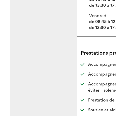
de 13:30 à 17
Vendredi :
de 08:45 à 12
de 13:30 à 17
Prestations p
Accompagnemen
Accompagnemen
Accompagnement
:
:
éviter l'isole
Prestation de 
Soutien et aid