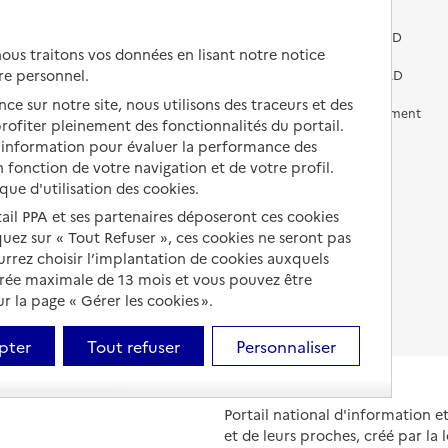
Vivre dans une résidence avec
services pour seniors
Préparer l'entrée en EHPAD
us traitons vos données en lisant notre notice
re personnel.
Vivre chez un proche
Aides financières en EHPAD
ce sur notre site, nous utilisons des traceurs et des
Vivre en accueil familial
Prévention, accompagnement
 profiter pleinement des fonctionnalités du portail.
et soins
d’information pour évaluer la performance des
Autres solutions de logement
 fonction de votre navigation et de votre profil.
Comprendre les prix en
EHPAD
ique d'utilisation des cookies.
tail PPA et ses partenaires déposeront ces cookies
Droits en EHPAD
iquez sur « Tout Refuser », ces cookies ne seront pas
ourrez choisir l’implantation de cookies auxquels
Fin de vie en EHPAD
urée maximale de 13 mois et vous pouvez être
 la page « Gérer les cookies ».
pter
Tout refuser
Personnaliser
Portail national d'information 
et de leurs proches, créé par la l