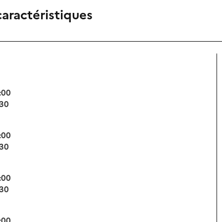
caractéristiques
:00
:30
:00
:30
:00
:30
:00