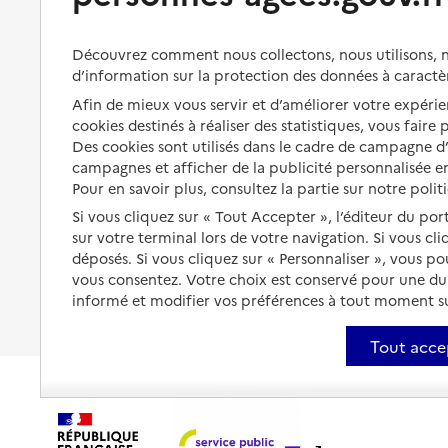
Bénéficier de soins à domicile
Aménager son logement et
Découvrez comment nous collectons, nous utilisons, no
s'équiper
Aides financières
d’information sur la protection des données à caractè
Préserver son autonomie et sa
Solutions d'accueil temporaire
Afin de mieux vous servir et d’améliorer votre expérien
santé
cookies destinés à réaliser des statistiques, vous faire
Partager son logement
Des cookies sont utilisés dans le cadre de campagne 
Organiser à l'avance sa propre
protection
campagnes et afficher de la publicité personnalisée en
Vivre à domicile avec une
Pour en savoir plus, consultez la partie sur notre polit
maladie ou un handicap
Les mesures de protection
Si vous cliquez sur « Tout Accepter », l’éditeur du por
Être hospitalisé
sur votre terminal lors de votre navigation. Si vous cl
Les obligations de la famille
déposés. Si vous cliquez sur « Personnaliser », vous p
Fin de vie à domicile
À qui s’adresser ?
vous consentez. Votre choix est conservé pour une d
informé et modifier vos préférences à tout moment sur
Les politiques du grand âge
Tout acce