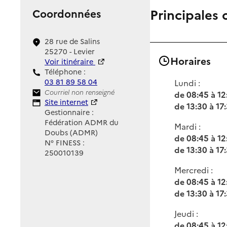
Principales 
Coordonnées
28 rue de Salins
25270 - Levier
Horaires
Voir itinéraire
Téléphone :
03 81 89 58 04
Lundi :
Contact
Courriel non renseigné
de 08:45 à 12
Site Internet
Site internet
de 13:30 à 17
Gestionnaire :
Fédération ADMR du
Mardi :
Doubs (ADMR)
de 08:45 à 12
N° FINESS :
de 13:30 à 17
250010139
Mercredi :
de 08:45 à 12
de 13:30 à 17
Jeudi :
de 08:45 à 12