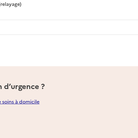
: disponible
: non disponible
(relayage)
n d’urgence ?
e soins à domicile