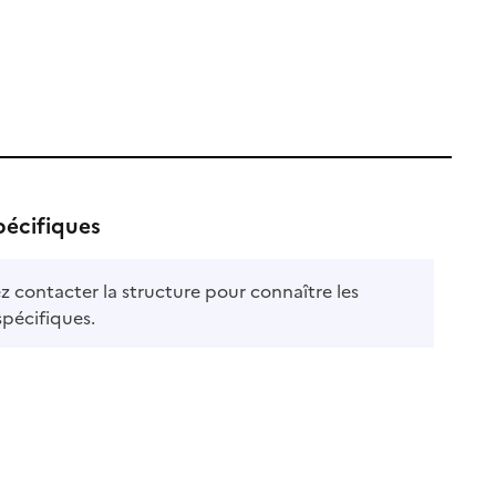
pécifiques
ble
ez contacter la structure pour connaître les
le
spécifiques.
e