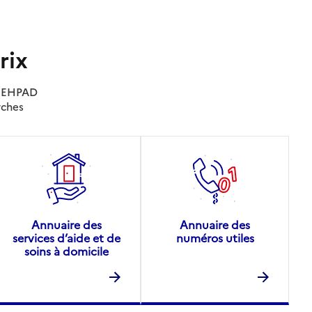
rix
es EHPAD
rches
Annuaire des
Annuaire des
services d’aide et de
numéros utiles
soins à domicile