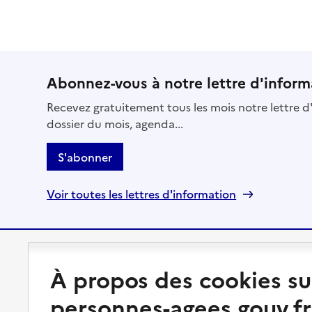
Abonnez-vous à notre lettre d'inform
Recevez gratuitement tous les mois notre lettre d'
dossier du mois, agenda...
S'abonner
Voir toutes les lettres d'information
Préserver son autonomie
Vivre à domicile
À propos des cookies su
personnes-agees.gouv.fr
Perte d'autonomie : évaluation
Bénéficier d'aide à domicile
et droits