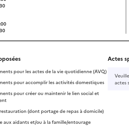
:30
:00
:30
roposées
Actes s
: disponible
: non disponi
ts pour les actes de la vie quotidienne (AVQ)
Veuill
: disponible
: non disponib
ts pour accomplir les activités domestiques
actes 
s pour créer ou maintenir le lien social et
 disponible
 non disponible
ment
: disponible
: non disponibl
restauration (dont portage de repas à domicile)
: disponible
: non disponible
e aux aidants et/ou à la famille/entourage