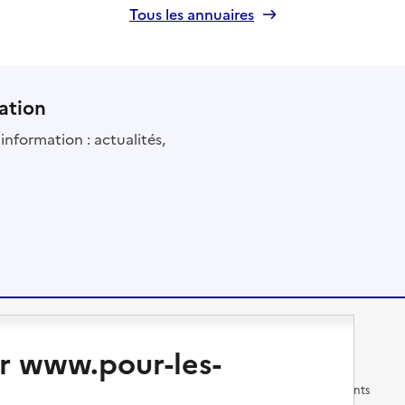
Tous les annuaires
ation
information : actualités,
Changer de logement
Vivre dans un EHPAD
r www.pour-les-
Les questions à se poser
Les différents établissements
médicalisés