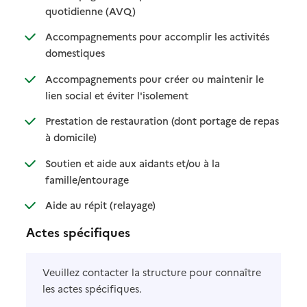
: disponible
: non disponible
quotidienne (AVQ)
Accompagnements pour accomplir les activités
: disponible
: non disponible
domestiques
Accompagnements pour créer ou maintenir le
: disponible
: non disponible
lien social et éviter l'isolement
Prestation de restauration (dont portage de repas
: disponible
: non disponible
à domicile)
Soutien et aide aux aidants et/ou à la
: disponible
: non disponible
famille/entourage
: disponible
: non disponible
Aide au répit (relayage)
Actes spécifiques
Veuillez contacter la structure pour connaître
les actes spécifiques.