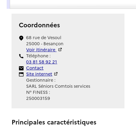
Présentation
Coordonnées
68 rue de Vesoul
25000 - Besançon
Voir itinéraire
Téléphone :
03 81 58 92 21
Contact
Contact
Site Internet
Site internet
Gestionnaire :
SARL Séniors Comtois services
N° FINESS :
250003159
Principales caractéristiques