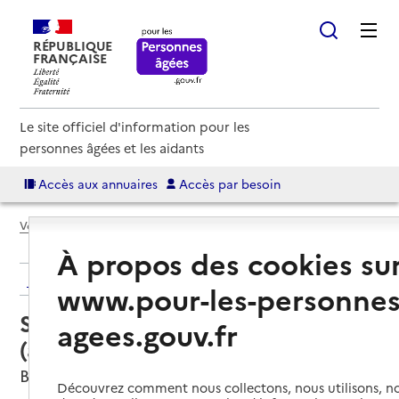
RÉPUBLIQUE
FRANÇAISE
Le site officiel d'information pour les
personnes âgées et les aidants
Accès aux annuaires
Accès par besoin
Voir le fil d’Ariane
À propos des cookies su
Retour aux résultats de l'annuaire
www.pour-les-personnes
Service autonomie à domicile
agees.gouv.fr
(aide) – ADHAP Services
Besançon, DOUBS
Découvrez comment nous collectons, nous utilisons, no