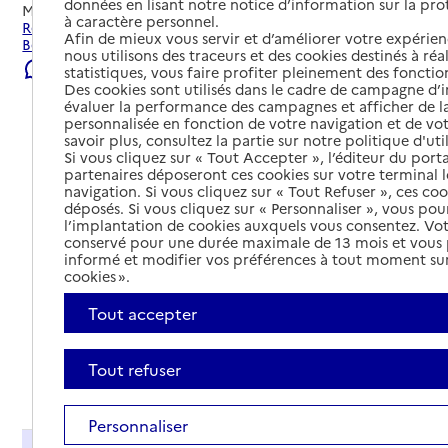
données en lisant notre notice d’information sur la pr
Mis à jour le
22/07/2026
à caractère personnel.
Rechercher les établissements et services autour de
Afin de mieux vous servir et d’améliorer votre expérienc
Besançon.
nous utilisons des traceurs et des cookies destinés à réal
Signaler une erreur
statistiques, vous faire profiter pleinement des fonction
Des cookies sont utilisés dans le cadre de campagne d
évaluer la performance des campagnes et afficher de la
personnalisée en fonction de votre navigation et de vot
savoir plus, consultez la partie sur notre politique d'uti
Si vous cliquez sur « Tout Accepter », l’éditeur du porta
partenaires déposeront ces cookies sur votre terminal l
navigation. Si vous cliquez sur « Tout Refuser », ces co
déposés. Si vous cliquez sur « Personnaliser », vous pou
l’implantation de cookies auxquels vous consentez. Vot
conservé pour une durée maximale de 13 mois et vous
informé et modifier vos préférences à tout moment sur
cookies ».
Tout accepter
Tout refuser
Tout déplier
Personnaliser