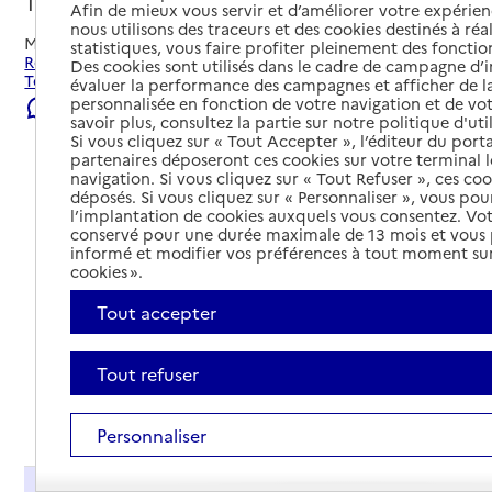
Terrasson-Lavilledieu, DORDOGNE
Afin de mieux vous servir et d’améliorer votre expérienc
nous utilisons des traceurs et des cookies destinés à réal
Mis à jour le
22/07/2026
statistiques, vous faire profiter pleinement des fonction
Rechercher les établissements et services autour de
Des cookies sont utilisés dans le cadre de campagne d
Terrasson-Lavilledieu.
évaluer la performance des campagnes et afficher de la
personnalisée en fonction de votre navigation et de vot
Signaler une erreur
savoir plus, consultez la partie sur notre politique d'uti
Si vous cliquez sur « Tout Accepter », l’éditeur du porta
partenaires déposeront ces cookies sur votre terminal l
navigation. Si vous cliquez sur « Tout Refuser », ces co
déposés. Si vous cliquez sur « Personnaliser », vous pou
l’implantation de cookies auxquels vous consentez. Vot
conservé pour une durée maximale de 13 mois et vous
informé et modifier vos préférences à tout moment sur
cookies ».
Tout accepter
Tout refuser
Tout déplier
Personnaliser