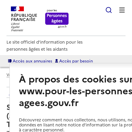
RÉPUBLIQUE
FRANÇAISE
Le site officiel d'information pour les
personnes âgées et les aidants
Accès aux annuaires
Accès par besoin
Voir le fil d’Ariane
À propos des cookies su
www.pour-les-personnes
Retour aux résultats de l'annuaire
agees.gouv.fr
Service autonomie à domicile
(aide) – Services du CIAS du
Découvrez comment nous collectons, nous utilisons, no
Terrassonnais
données en lisant notre notice d’information sur la pr
à caractère personnel.