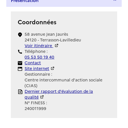
Présentation
Coordonnées
58 avenue Jean Jaurès
24120 - Terrasson-Lavilledieu
Voir itinéraire
Téléphone :
05 53 50 19 40
Contact
Contact
Site Internet
Site internet
Gestionnaire :
Centre intercommunal d'action sociale
(CIAS)
Rapport HAS
Dernier rapport d'évaluation de la
qualité
N° FINESS :
240011999