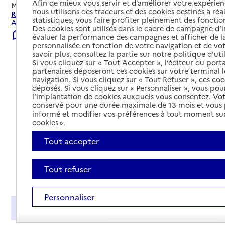
Afin de mieux vous servir et d’améliorer votre expérienc
Mis à jour le
22/07/2026
nous utilisons des traceurs et des cookies destinés à réal
Rechercher les établissements et services autour de Saint-
statistiques, vous faire profiter pleinement des fonction
Astier.
Des cookies sont utilisés dans le cadre de campagne d
Signaler une erreur
évaluer la performance des campagnes et afficher de la
personnalisée en fonction de votre navigation et de vot
savoir plus, consultez la partie sur notre politique d'uti
Si vous cliquez sur « Tout Accepter », l’éditeur du porta
partenaires déposeront ces cookies sur votre terminal l
navigation. Si vous cliquez sur « Tout Refuser », ces co
déposés. Si vous cliquez sur « Personnaliser », vous pou
l’implantation de cookies auxquels vous consentez. Vot
conservé pour une durée maximale de 13 mois et vous
informé et modifier vos préférences à tout moment sur
cookies ».
Tout accepter
Tout refuser
Tout déplier
Personnaliser
Présentation