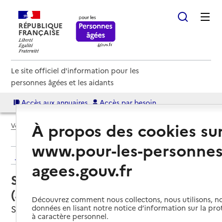
RÉPUBLIQUE
FRANÇAISE
Le site officiel d'information pour les
personnes âgées et les aidants
Accès aux annuaires
Accès par besoin
À propos des cookies su
Voir le fil d’Ariane
www.pour-les-personnes
Retour aux résultats de l'annuaire
agees.gouv.fr
Service autonomie à domicile
(aide) – Solidarité AASE
Découvrez comment nous collectons, nous utilisons, no
Saint-Astier, DORDOGNE
données en lisant notre notice d’information sur la pr
à caractère personnel.