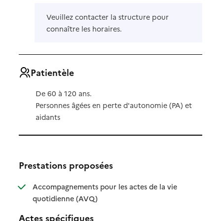
Veuillez contacter la structure pour
connaître les horaires.
Patientèle
De 60 à 120 ans.
Personnes âgées en perte d'autonomie (PA) et
aidants
Prestations proposées
Accompagnements pour les actes de la vie
: disponible
: non disponible
quotidienne (AVQ)
Actes spécifiques