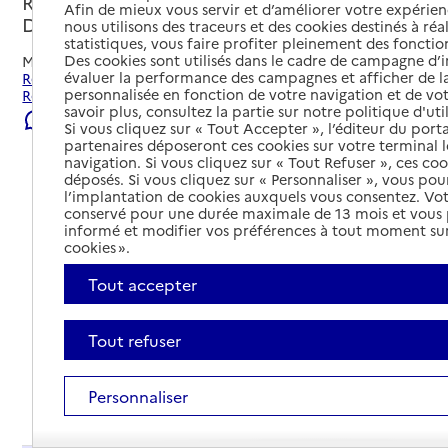
Rouffignac-Saint-Cernin-de-Reilhac,
Afin de mieux vous servir et d’améliorer votre expérienc
DORDOGNE
nous utilisons des traceurs et des cookies destinés à réal
statistiques, vous faire profiter pleinement des fonction
Des cookies sont utilisés dans le cadre de campagne d
Mis à jour le
22/07/2026
évaluer la performance des campagnes et afficher de la
Rechercher les établissements et services autour de
personnalisée en fonction de votre navigation et de vot
Rouffignac-Saint-Cernin-de-Reilhac.
savoir plus, consultez la partie sur notre politique d'uti
Signaler une erreur
Si vous cliquez sur « Tout Accepter », l’éditeur du porta
partenaires déposeront ces cookies sur votre terminal l
navigation. Si vous cliquez sur « Tout Refuser », ces co
déposés. Si vous cliquez sur « Personnaliser », vous pou
l’implantation de cookies auxquels vous consentez. Vot
conservé pour une durée maximale de 13 mois et vous
informé et modifier vos préférences à tout moment sur
cookies ».
Tout accepter
Tout refuser
Personnaliser
Tout déplier