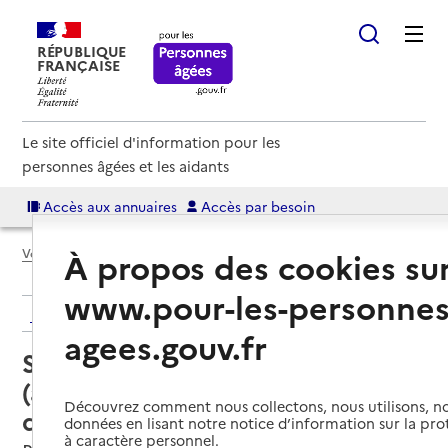
RÉPUBLIQUE
FRANÇAISE
Le site officiel d'information pour les
personnes âgées et les aidants
Accès aux annuaires
Accès par besoin
À propos des cookies su
Voir le fil d’Ariane
www.pour-les-personnes
Retour aux résultats de l'annuaire
agees.gouv.fr
Service autonomie à domicile
(aide) – Services du Cias - Vallée
Découvrez comment nous collectons, nous utilisons, no
de l'homme
données en lisant notre notice d’information sur la pr
à caractère personnel.