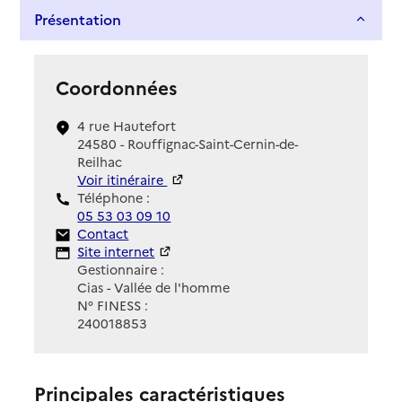
Présentation
Coordonnées
4 rue Hautefort
24580 - Rouffignac-Saint-Cernin-de-
Reilhac
Voir itinéraire
Téléphone :
05 53 03 09 10
Contact
Contact
Site Internet
Site internet
Gestionnaire :
Cias - Vallée de l'homme
N° FINESS :
240018853
Principales caractéristiques