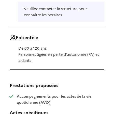
Veuillez contacter la structure pour
connaître les horaires.
Patientèle
De 60 à 120 ans.
Personnes âgées en perte d'autonomie (PA) et
aidants
Prestations proposées
Accompagnements pour les actes de la vie
: disponible
: non disponible
quotidienne (AVQ)
Actes spécifiques