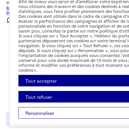
Afin de mieux vous servir et d’améliorer votre expérienc
Mis à jour le
22/07/2026
nous utilisons des traceurs et des cookies destinés à réal
Rechercher les établissements et services autour de
statistiques, vous faire profiter pleinement des fonction
Périgueux.
Des cookies sont utilisés dans le cadre de campagne d
Signaler une erreur
évaluer la performance des campagnes et afficher de la
personnalisée en fonction de votre navigation et de vot
savoir plus, consultez la partie sur notre politique d'uti
Si vous cliquez sur « Tout Accepter », l’éditeur du porta
partenaires déposeront ces cookies sur votre terminal l
navigation. Si vous cliquez sur « Tout Refuser », ces co
déposés. Si vous cliquez sur « Personnaliser », vous pou
l’implantation de cookies auxquels vous consentez. Vot
conservé pour une durée maximale de 13 mois et vous
informé et modifier vos préférences à tout moment sur
cookies ».
Tout accepter
Tout refuser
Tout déplier
Personnaliser
Présentation