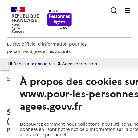
RÉPUBLIQUE
FRANÇAISE
Le site officiel d'information pour les
personnes âgées et les aidants
Accès aux annuaires
Accès par besoin
À propos des cookies su
Voir le fil d’Ariane
www.pour-les-personnes
Retour aux résultats de l'annuaire
agees.gouv.fr
Service autonomie à domicile
(aide) – Adhap L'aide à domicile
Découvrez comment nous collectons, nous utilisons, no
Périgueux, DORDOGNE
données en lisant notre notice d’information sur la pr
à caractère personnel.