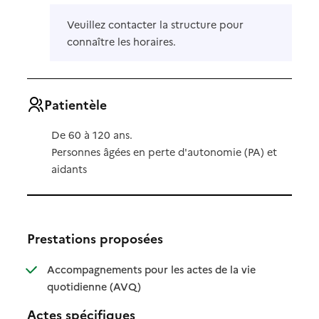
Veuillez contacter la structure pour
connaître les horaires.
Patientèle
De 60 à 120 ans.
Personnes âgées en perte d'autonomie (PA) et
aidants
Prestations proposées
Accompagnements pour les actes de la vie
: disponible
: non disponible
quotidienne (AVQ)
Actes spécifiques