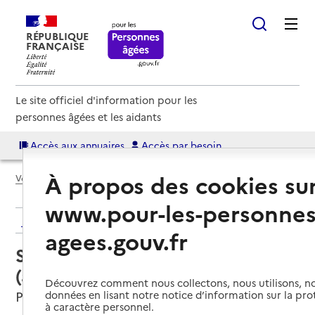
RÉPUBLIQUE
FRANÇAISE
Le site officiel d'information pour les
personnes âgées et les aidants
Accès aux annuaires
Accès par besoin
À propos des cookies su
Voir le fil d’Ariane
www.pour-les-personnes
Retour aux résultats de l'annuaire
agees.gouv.fr
Service autonomie à domicile
(aide) – AD Séniors Périgord
Découvrez comment nous collectons, nous utilisons, no
Périgueux, DORDOGNE
données en lisant notre notice d’information sur la pr
à caractère personnel.