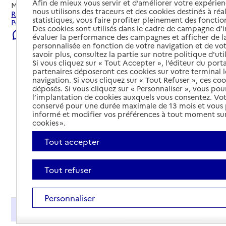
Afin de mieux vous servir et d’améliorer votre expérienc
Mis à jour le
22/07/2026
nous utilisons des traceurs et des cookies destinés à réal
Rechercher les établissements et services autour de
statistiques, vous faire profiter pleinement des fonction
Périgueux.
Des cookies sont utilisés dans le cadre de campagne d
Signaler une erreur
évaluer la performance des campagnes et afficher de la
personnalisée en fonction de votre navigation et de vot
savoir plus, consultez la partie sur notre politique d'uti
Si vous cliquez sur « Tout Accepter », l’éditeur du porta
partenaires déposeront ces cookies sur votre terminal l
navigation. Si vous cliquez sur « Tout Refuser », ces co
déposés. Si vous cliquez sur « Personnaliser », vous pou
l’implantation de cookies auxquels vous consentez. Vot
conservé pour une durée maximale de 13 mois et vous
informé et modifier vos préférences à tout moment sur
cookies ».
Tout accepter
Tout refuser
Tout déplier
Personnaliser
Présentation