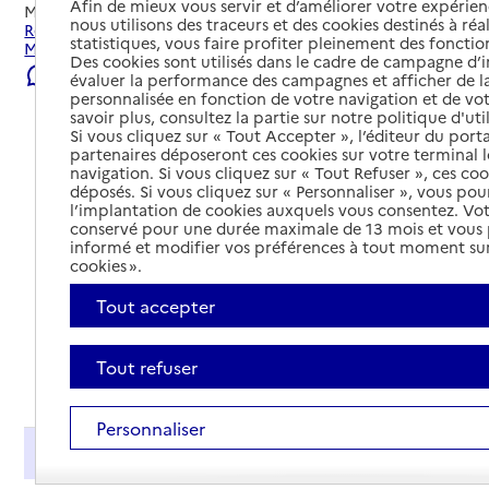
Afin de mieux vous servir et d’améliorer votre expérienc
Mis à jour le
22/07/2026
nous utilisons des traceurs et des cookies destinés à réal
Rechercher les établissements et services autour de
statistiques, vous faire profiter pleinement des fonction
Mussidan.
Des cookies sont utilisés dans le cadre de campagne d
Signaler une erreur
évaluer la performance des campagnes et afficher de la
personnalisée en fonction de votre navigation et de vot
savoir plus, consultez la partie sur notre politique d'uti
Si vous cliquez sur « Tout Accepter », l’éditeur du porta
partenaires déposeront ces cookies sur votre terminal l
navigation. Si vous cliquez sur « Tout Refuser », ces co
déposés. Si vous cliquez sur « Personnaliser », vous pou
l’implantation de cookies auxquels vous consentez. Vot
conservé pour une durée maximale de 13 mois et vous
informé et modifier vos préférences à tout moment sur
cookies ».
Tout accepter
Tout refuser
Tout déplier
Personnaliser
Présentation