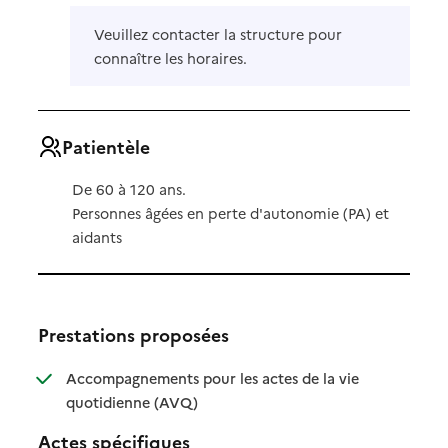
Veuillez contacter la structure pour
connaître les horaires.
Patientèle
De 60 à 120 ans.
Personnes âgées en perte d'autonomie (PA) et
aidants
Prestations proposées
Accompagnements pour les actes de la vie
: disponible
: non disponible
quotidienne (AVQ)
Actes spécifiques