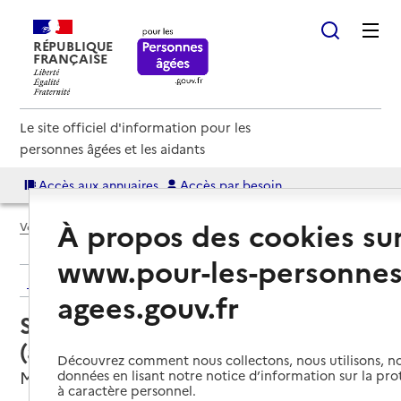
RÉPUBLIQUE
FRANÇAISE
Le site officiel d'information pour les
personnes âgées et les aidants
Accès aux annuaires
Accès par besoin
À propos des cookies su
Voir le fil d’Ariane
www.pour-les-personnes
Retour aux résultats de l'annuaire
agees.gouv.fr
Service autonomie à domicile
(aide) – Services ACCAD
Découvrez comment nous collectons, nous utilisons, no
Mussidan, DORDOGNE
données en lisant notre notice d’information sur la pr
à caractère personnel.