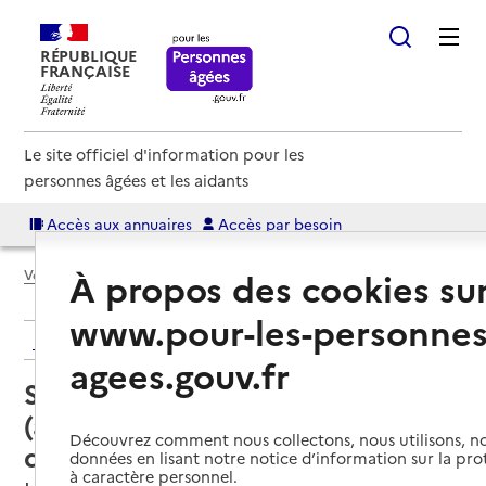
RÉPUBLIQUE
FRANÇAISE
Le site officiel d'information pour les
personnes âgées et les aidants
Accès aux annuaires
Accès par besoin
À propos des cookies su
Voir le fil d’Ariane
www.pour-les-personnes
Retour aux résultats de l'annuaire
agees.gouv.fr
Service autonomie à domicile
(aide) – Services du CIAS Vallée
Découvrez comment nous collectons, nous utilisons, no
de l'Homme
données en lisant notre notice d’information sur la pr
à caractère personnel.