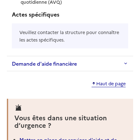
: disponible
: non disponible
quotidienne (AVQ)
Actes spécifiques
Veuillez contacter la structure pour connaître
les actes spécifiques.
Demande d'aide financière
Haut de page
Vous êtes dans une situation
d’urgence ?
Mettre en place des services d'aide et de