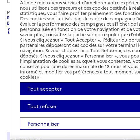
Le Bugue, DORDOGNE
Afin de mieux vous servir et d’améliorer votre expérienc
nous utilisons des traceurs et des cookies destinés à réal
Mis à jour le
22/07/2026
statistiques, vous faire profiter pleinement des fonction
Rechercher les établissements et services autour de Le
Des cookies sont utilisés dans le cadre de campagne d
Bugue.
évaluer la performance des campagnes et afficher de la
personnalisée en fonction de votre navigation et de vot
Signaler une erreur
savoir plus, consultez la partie sur notre politique d'uti
Si vous cliquez sur « Tout Accepter », l’éditeur du porta
partenaires déposeront ces cookies sur votre terminal l
navigation. Si vous cliquez sur « Tout Refuser », ces co
déposés. Si vous cliquez sur « Personnaliser », vous pou
l’implantation de cookies auxquels vous consentez. Vot
conservé pour une durée maximale de 13 mois et vous
informé et modifier vos préférences à tout moment sur
cookies ».
Tout accepter
Tout refuser
Tout déplier
Personnaliser
Présentation