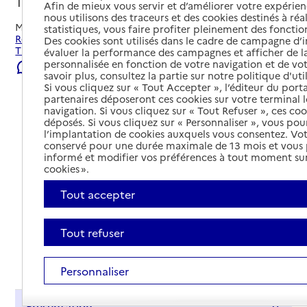
Thouars, DEUX-SEVRES
Afin de mieux vous servir et d’améliorer votre expérienc
nous utilisons des traceurs et des cookies destinés à réal
Mis à jour le
31/07/2026
statistiques, vous faire profiter pleinement des fonction
Rechercher les établissements et services autour de
Des cookies sont utilisés dans le cadre de campagne d
Thouars.
évaluer la performance des campagnes et afficher de la
personnalisée en fonction de votre navigation et de vot
Signaler une erreur
savoir plus, consultez la partie sur notre politique d'uti
Si vous cliquez sur « Tout Accepter », l’éditeur du porta
partenaires déposeront ces cookies sur votre terminal l
navigation. Si vous cliquez sur « Tout Refuser », ces co
déposés. Si vous cliquez sur « Personnaliser », vous pou
l’implantation de cookies auxquels vous consentez. Vot
conservé pour une durée maximale de 13 mois et vous
informé et modifier vos préférences à tout moment sur
cookies ».
Tout accepter
Tout refuser
Tout déplier
Personnaliser
Présentation