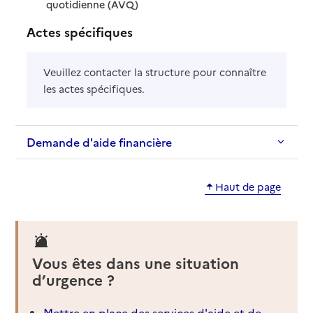
: disponible
: non disponible
quotidienne (AVQ)
Actes spécifiques
Veuillez contacter la structure pour connaître
les actes spécifiques.
Demande d'aide financière
Haut de page
Vous êtes dans une situation
d’urgence ?
Mettre en place des services d'aide et de