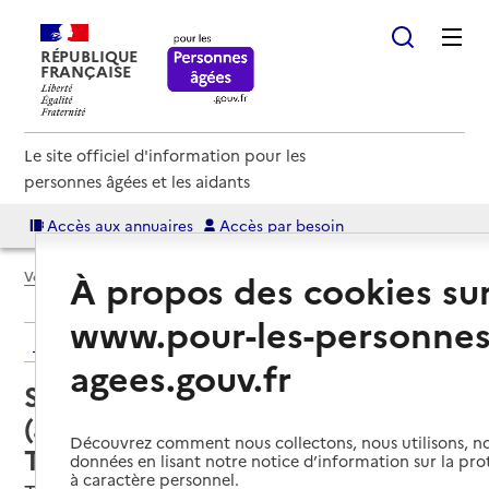
RÉPUBLIQUE
FRANÇAISE
Le site officiel d'information pour les
personnes âgées et les aidants
Accès aux annuaires
Accès par besoin
À propos des cookies su
Voir le fil d’Ariane
www.pour-les-personnes
Retour aux résultats de l'annuaire
agees.gouv.fr
Service autonomie à domicile
(aide) – ADMR Val du Thouet
Découvrez comment nous collectons, nous utilisons, no
Thouaret
données en lisant notre notice d’information sur la pr
à caractère personnel.