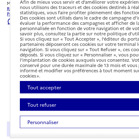
Afin de mieux vous servir et d’améliorer votre expérienc
Mis à jour le
31/07/2026
nous utilisons des traceurs et des cookies destinés à réal
Rechercher les établissements et services autour de
statistiques, vous faire profiter pleinement des fonction
Parthenay.
Des cookies sont utilisés dans le cadre de campagne d
Signaler une erreur
évaluer la performance des campagnes et afficher de la
personnalisée en fonction de votre navigation et de vot
savoir plus, consultez la partie sur notre politique d'uti
Si vous cliquez sur « Tout Accepter », l’éditeur du porta
partenaires déposeront ces cookies sur votre terminal l
navigation. Si vous cliquez sur « Tout Refuser », ces co
déposés. Si vous cliquez sur « Personnaliser », vous pou
l’implantation de cookies auxquels vous consentez. Vot
conservé pour une durée maximale de 13 mois et vous
informé et modifier vos préférences à tout moment sur
cookies ».
Tout accepter
Tout refuser
Tout déplier
Personnaliser
Présentation