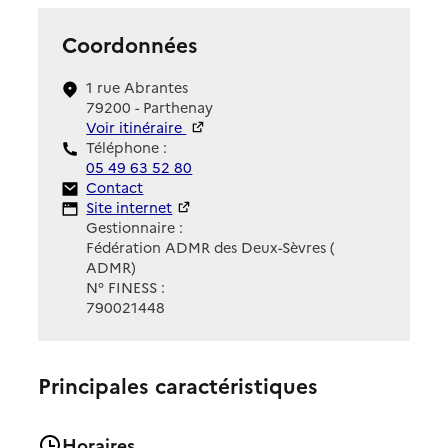
Coordonnées
1 rue Abrantes
79200 - Parthenay
Voir itinéraire
Téléphone :
05 49 63 52 80
Contact
Contact
Site Internet
Site internet
Gestionnaire :
Fédération ADMR des Deux-Sèvres (
ADMR)
N° FINESS :
790021448
Principales caractéristiques
Horaires