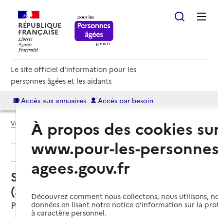
RÉPUBLIQUE
FRANÇAISE
Le site officiel d'information pour les
personnes âgées et les aidants
Accès aux annuaires
Accès par besoin
À propos des cookies su
Voir le fil d’Ariane
www.pour-les-personnes
Retour aux résultats de l'annuaire
agees.gouv.fr
Service autonomie à domicile
(aide) – ADMR Nord Gatine
Découvrez comment nous collectons, nous utilisons, no
Parthenay, DEUX-SEVRES
données en lisant notre notice d’information sur la pr
à caractère personnel.