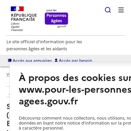
RÉPUBLIQUE
FRANÇAISE
Le site officiel d'information pour les
personnes âgées et les aidants
Accès aux annuaires
Accès par besoin
À propos des cookies su
Voir le fil d’Ariane
www.pour-les-personnes
Retour aux résultats de l'annuaire
agees.gouv.fr
Service autonomie à domicile
(aide) – Services de la Résidence
Découvrez comment nous collectons, nous utilisons, no
Espace et vie
données en lisant notre notice d’information sur la pr
à caractère personnel.