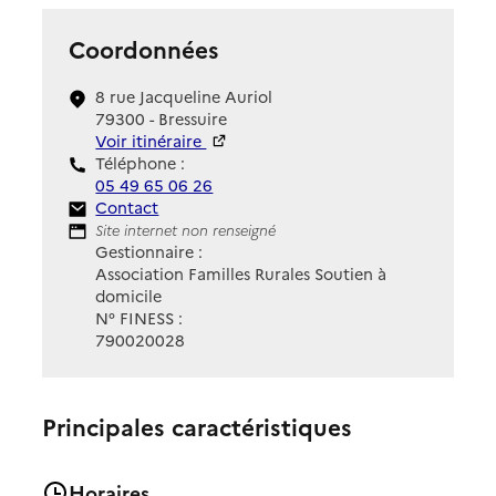
Coordonnées
8 rue Jacqueline Auriol
79300 - Bressuire
Voir itinéraire
Téléphone :
05 49 65 06 26
Contact
Contact
Site Internet
Site internet non renseigné
Gestionnaire :
Association Familles Rurales Soutien à
domicile
N° FINESS :
790020028
Principales caractéristiques
Horaires