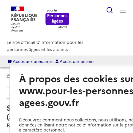
RÉPUBLIQUE
FRANÇAISE
Le site officiel d'information pour les
personnes âgées et les aidants
Accès aux annuaires
Accès par besoin
À propos des cookies su
Voir le fil d’Ariane
www.pour-les-personnes
Retour aux résultats de l'annuaire
agees.gouv.fr
Service autonomie à domicile
(aide) – Familles Rurales
Découvrez comment nous collectons, nous utilisons, no
Bressuire, DEUX-SEVRES
données en lisant notre notice d’information sur la pr
à caractère personnel.