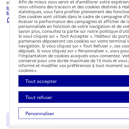
Afin de mieux vous servir et d’améliorer votre expérienc
Mis à jour le
31/07/2026
nous utilisons des traceurs et des cookies destinés à réal
Rechercher les établissements et services autour de
statistiques, vous faire profiter pleinement des fonction
Bressuire.
Des cookies sont utilisés dans le cadre de campagne d
Signaler une erreur
évaluer la performance des campagnes et afficher de la
personnalisée en fonction de votre navigation et de vot
savoir plus, consultez la partie sur notre politique d'uti
Si vous cliquez sur « Tout Accepter », l’éditeur du porta
partenaires déposeront ces cookies sur votre terminal l
navigation. Si vous cliquez sur « Tout Refuser », ces co
déposés. Si vous cliquez sur « Personnaliser », vous pou
l’implantation de cookies auxquels vous consentez. Vot
conservé pour une durée maximale de 13 mois et vous
informé et modifier vos préférences à tout moment sur
cookies ».
Tout accepter
Tout refuser
Tout déplier
Personnaliser
Présentation