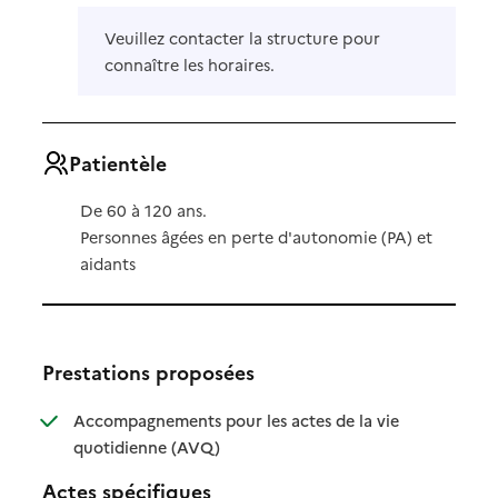
Veuillez contacter la structure pour
connaître les horaires.
Patientèle
De 60 à 120 ans.
Personnes âgées en perte d'autonomie (PA) et
aidants
Prestations proposées
Accompagnements pour les actes de la vie
: disponible
: non disponible
quotidienne (AVQ)
Actes spécifiques