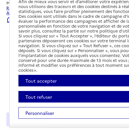
Afin de mieux vous servir et d’améliorer votre expérienc
Mis à jour le
22/07/2026
nous utilisons des traceurs et des cookies destinés à réal
Rechercher les établissements et services autour de
statistiques, vous faire profiter pleinement des fonction
Arrènes.
Des cookies sont utilisés dans le cadre de campagne d
Signaler une erreur
évaluer la performance des campagnes et afficher de la
personnalisée en fonction de votre navigation et de vot
savoir plus, consultez la partie sur notre politique d'uti
Si vous cliquez sur « Tout Accepter », l’éditeur du porta
partenaires déposeront ces cookies sur votre terminal l
navigation. Si vous cliquez sur « Tout Refuser », ces co
déposés. Si vous cliquez sur « Personnaliser », vous pou
l’implantation de cookies auxquels vous consentez. Vot
conservé pour une durée maximale de 13 mois et vous
informé et modifier vos préférences à tout moment sur
cookies ».
Tout accepter
Tout refuser
Tout déplier
Personnaliser
Présentation