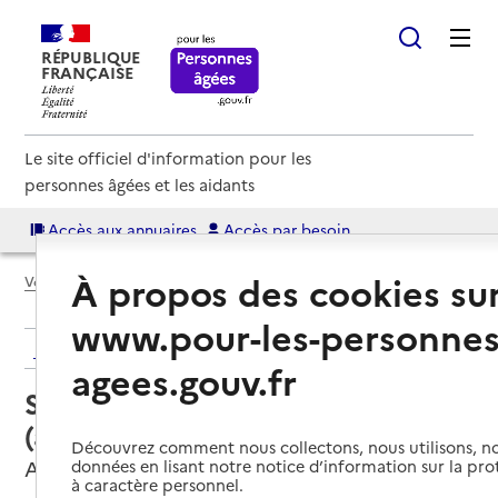
RÉPUBLIQUE
FRANÇAISE
Le site officiel d'information pour les
personnes âgées et les aidants
Accès aux annuaires
Accès par besoin
À propos des cookies su
Voir le fil d’Ariane
www.pour-les-personnes
Retour aux résultats de l'annuaire
agees.gouv.fr
Service autonomie à domicile
(aide) – Joie de vivre
Découvrez comment nous collectons, nous utilisons, no
Arrènes, CREUSE
données en lisant notre notice d’information sur la pr
à caractère personnel.