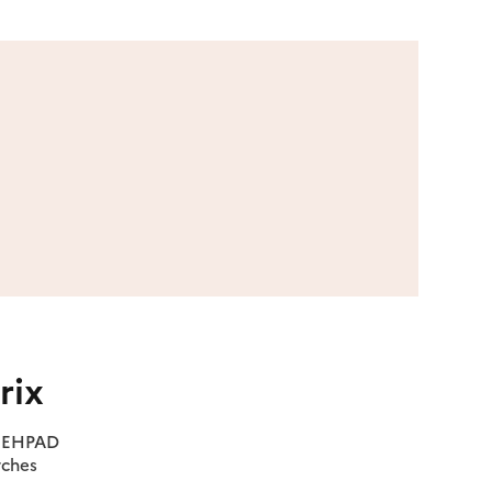
rix
es EHPAD
rches