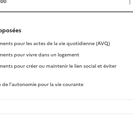
:00
roposées
: disponible
: non disponi
ts pour les actes de la vie quotidienne (AVQ)
: disponible
: non disponible
nts pour vivre dans un logement
s pour créer ou maintenir le lien social et éviter
nible
isponible
: disponible
: non disponible
 de l'autonomie pour la vie courante