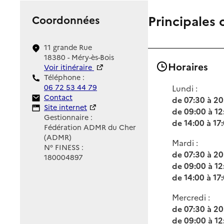
Principales 
Coordonnées
11 grande Rue
18380 - Méry-ès-Bois
Horaires
Voir itinéraire
Téléphone :
06 72 53 44 79
Lundi :
Contact
Contact
de 07:30 à 20
Site Internet
Site internet
de 09:00 à 12
Gestionnaire :
de 14:00 à 17
Fédération ADMR du Cher
(ADMR)
Mardi :
N° FINESS :
de 07:30 à 20
180004897
de 09:00 à 12
de 14:00 à 17
Mercredi :
de 07:30 à 20
de 09:00 à 12