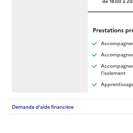
de 18:00 à 20
Prestations p
Accompagnemen
Accompagneme
Accompagnement
: dispo
: non d
l'isolement
Apprentissage
Demande d'aide financière