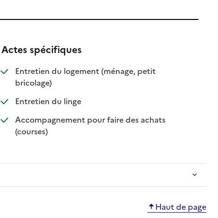
Actes spécifiques
ble
Entretien du logement (ménage, petit
: disponible
: non disponible
bricolage)
: disponible
: non disponible
Entretien du linge
Accompagnement pour faire des achats
: disponible
: non disponible
(courses)
Haut de page