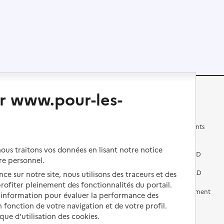
r www.pour-les-
Changer de logement
Vivre dans un EHPAD
Les questions à se poser
Les différents établissements
médicalisés
Vivre dans une résidence avec
us traitons vos données en lisant notre notice
services pour seniors
Préparer l'entrée en EHPAD
re personnel.
Vivre chez un proche
Aides financières en EHPAD
ce sur notre site, nous utilisons des traceurs et des
 profiter pleinement des fonctionnalités du portail.
Vivre en accueil familial
Prévention, accompagnement
d’information pour évaluer la performance des
et soins
 fonction de votre navigation et de votre profil.
Autres solutions de logement
ique d'utilisation des cookies.
Comprendre les prix en