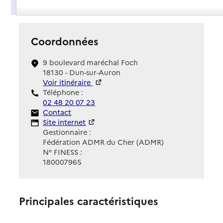
Présentation
Coordonnées
9 boulevard maréchal Foch
18130 - Dun-sur-Auron
Voir itinéraire
Téléphone :
02 48 20 07 23
Contact
Contact
Site Internet
Site internet
Gestionnaire :
Fédération ADMR du Cher (ADMR)
N° FINESS :
180007965
Principales caractéristiques