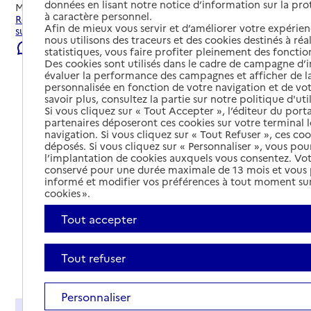
données en lisant notre notice d’information sur la pr
Mis à jour le
20/05/2026
à caractère personnel.
Rechercher les établissements et services autour de Dun-
Afin de mieux vous servir et d’améliorer votre expérienc
sur-Auron.
nous utilisons des traceurs et des cookies destinés à réal
Signaler une erreur
statistiques, vous faire profiter pleinement des fonction
Des cookies sont utilisés dans le cadre de campagne d
évaluer la performance des campagnes et afficher de la
personnalisée en fonction de votre navigation et de vot
savoir plus, consultez la partie sur notre politique d'uti
Si vous cliquez sur « Tout Accepter », l’éditeur du porta
partenaires déposeront ces cookies sur votre terminal l
navigation. Si vous cliquez sur « Tout Refuser », ces co
déposés. Si vous cliquez sur « Personnaliser », vous pou
l’implantation de cookies auxquels vous consentez. Vot
conservé pour une durée maximale de 13 mois et vous
informé et modifier vos préférences à tout moment sur
cookies ».
Tout accepter
Tout refuser
Tout déplier
Personnaliser