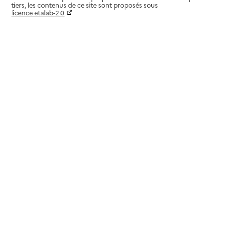
tiers, les contenus de ce site sont proposés sous
licence etalab-2.0
Paramètres sur le choix des cookies