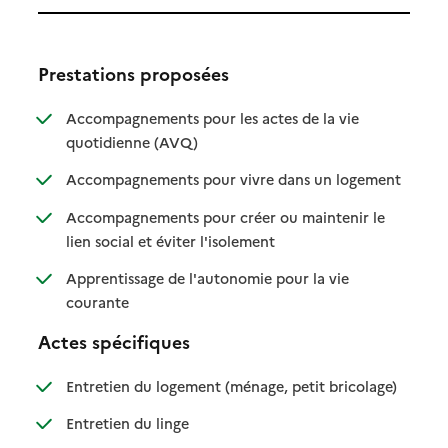
Prestations proposées
Accompagnements pour les actes de la vie
: disponible
: non disponible
quotidienne (AVQ)
: disponibl
: non dispo
Accompagnements pour vivre dans un logement
Accompagnements pour créer ou maintenir le
: disponible
: non disponible
lien social et éviter l'isolement
Apprentissage de l'autonomie pour la vie
: disponible
: non disponible
courante
Actes spécifiques
: disponible
: non dispo
Entretien du logement (ménage, petit bricolage)
: disponible
: non disponible
Entretien du linge