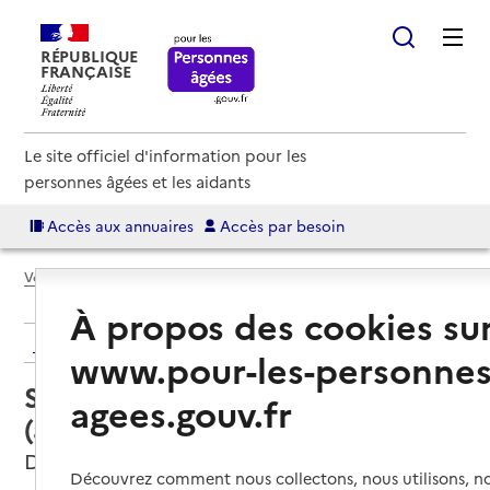
RÉPUBLIQUE
FRANÇAISE
Le site officiel d'information pour les
personnes âgées et les aidants
Accès aux annuaires
Accès par besoin
Voir le fil d’Ariane
À propos des cookies su
Retour aux résultats de l'annuaire
www.pour-les-personnes
Service autonomie à domicile
agees.gouv.fr
(aide) – Services ADMR
Dun-sur-Auron, CHER
Découvrez comment nous collectons, nous utilisons, no