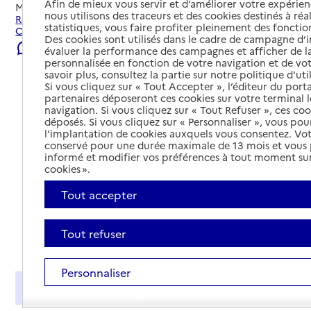
Afin de mieux vous servir et d’améliorer votre expérienc
Mis à jour le
22/07/2026
nous utilisons des traceurs et des cookies destinés à réal
Rechercher les établissements et services autour de
statistiques, vous faire profiter pleinement des fonction
Champniers.
Des cookies sont utilisés dans le cadre de campagne d
Signaler une erreur
évaluer la performance des campagnes et afficher de la
personnalisée en fonction de votre navigation et de vot
savoir plus, consultez la partie sur notre politique d'uti
Si vous cliquez sur « Tout Accepter », l’éditeur du porta
partenaires déposeront ces cookies sur votre terminal l
navigation. Si vous cliquez sur « Tout Refuser », ces co
déposés. Si vous cliquez sur « Personnaliser », vous pou
l’implantation de cookies auxquels vous consentez. Vot
conservé pour une durée maximale de 13 mois et vous
informé et modifier vos préférences à tout moment sur
cookies ».
Tout accepter
Tout refuser
Tout déplier
Personnaliser
Présentation