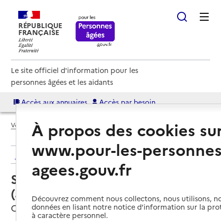
RÉPUBLIQUE
FRANÇAISE
Le site officiel d'information pour les
personnes âgées et les aidants
Accès aux annuaires
Accès par besoin
À propos des cookies su
Voir le fil d’Ariane
www.pour-les-personnes
Retour aux résultats de l'annuaire
agees.gouv.fr
Service autonomie à domicile
(aide) – Services ADMR
Découvrez comment nous collectons, nous utilisons, no
Champniers, CHARENTE
données en lisant notre notice d’information sur la pr
à caractère personnel.