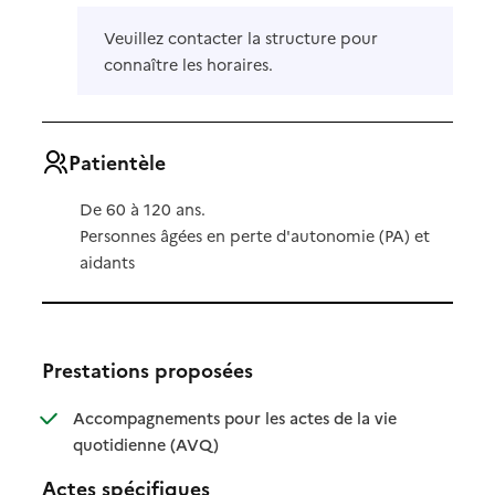
Veuillez contacter la structure pour
connaître les horaires.
Patientèle
De 60 à 120 ans.
Personnes âgées en perte d'autonomie (PA) et
aidants
Prestations proposées
Accompagnements pour les actes de la vie
: disponible
: non disponible
quotidienne (AVQ)
Actes spécifiques