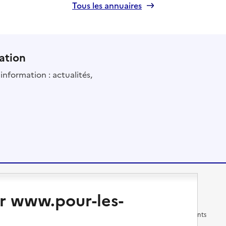
Tous les annuaires
ation
information : actualités,
Changer de logement
Vivre dans un EHPAD
r www.pour-les-
Les questions à se poser
Les différents établissements
médicalisés