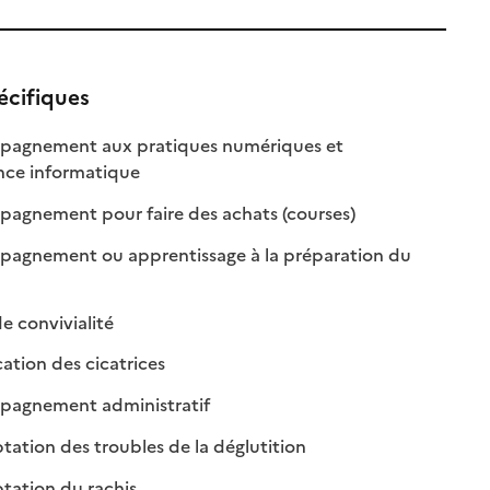
écifiques
agnement aux pratiques numériques et
: disponible
: non disponible
ance informatique
le
: disponible
: non disponible
gnement pour faire des achats (courses)
agnement ou apprentissage à la préparation du
ponible
 disponible
: disponible
: non disponible
e convivialité
: disponible
: non disponible
tion des cicatrices
: disponible
: non disponible
agnement administratif
: disponible
: non disponible
ation des troubles de la déglutition
: disponible
: non disponible
ation du rachis