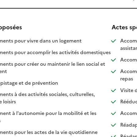
roposées
Actes sp
: disponible
: non disponible
nts pour vivre dans un logement
Accomp
assist
: disponible
: non disponib
ts pour accomplir les activités domestiques
Accompa
s pour créer ou maintenir le lien social et
 disponible
 non disponible
ment
Accomp
: dis
: non
repas
: disponible
: non disponible
pistage et de prévention
Visite d
s à des activités sociales, culturelles,
: disponible
: non disponible
 loisirs
Rééduca
t à l'autonomie pour la mobilité et les
Accomp
sponible
on disponible
s
Réadapt
ts pour les actes de la vie quotidienne
Réadapt