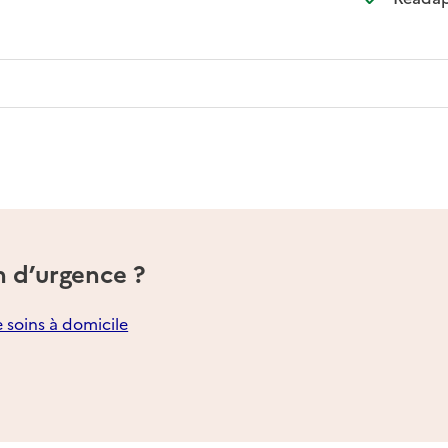
nible
n d’urgence ?
e soins à domicile