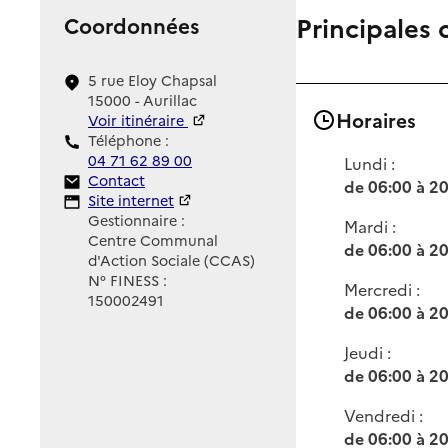
Principales 
Coordonnées
5 rue Eloy Chapsal
15000 - Aurillac
Horaires
Voir itinéraire
Téléphone :
04 71 62 89 00
Lundi :
Contact
Contact
de 06:00 à 2
Site Internet
Site internet
Gestionnaire :
Mardi :
Centre Communal
de 06:00 à 2
d'Action Sociale (CCAS)
N° FINESS :
Mercredi :
150002491
de 06:00 à 2
Jeudi :
de 06:00 à 2
Vendredi :
de 06:00 à 2