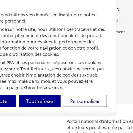
Vivre dans une résidence avec
services pour seniors
Préparer l'entrée en EHPAD
us traitons vos données en lisant notre notice
re personnel.
Vivre chez un proche
Aides financières en EHPAD
ce sur notre site, nous utilisons des traceurs et des
Vivre en accueil familial
Prévention, accompagnement
 profiter pleinement des fonctionnalités du portail.
et soins
d’information pour évaluer la performance des
Autres solutions de logement
 fonction de votre navigation et de votre profil.
Comprendre les prix en
EHPAD
ique d'utilisation des cookies.
tail PPA et ses partenaires déposeront ces cookies
Droits en EHPAD
iquez sur « Tout Refuser », ces cookies ne seront pas
ourrez choisir l’implantation de cookies auxquels
Fin de vie en EHPAD
urée maximale de 13 mois et vous pouvez être
 la page « Gérer les cookies ».
pter
Tout refuser
Personnaliser
Portail national d'information 
et de leurs proches, créé par la l