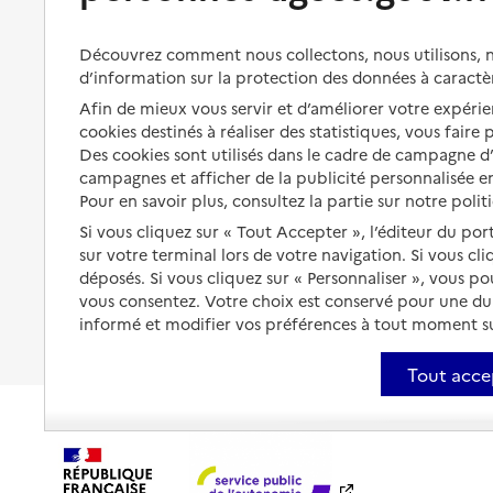
Bénéficier de soins à domicile
Aménager son logement et
Découvrez comment nous collectons, nous utilisons, no
s'équiper
Aides financières
d’information sur la protection des données à caractè
Préserver son autonomie et sa
Solutions d'accueil temporaire
Afin de mieux vous servir et d’améliorer votre expérien
santé
cookies destinés à réaliser des statistiques, vous faire
Partager son logement
Des cookies sont utilisés dans le cadre de campagne 
Organiser à l'avance sa propre
protection
campagnes et afficher de la publicité personnalisée en
Vivre à domicile avec une
Pour en savoir plus, consultez la partie sur notre polit
maladie ou un handicap
Les mesures de protection
Si vous cliquez sur « Tout Accepter », l’éditeur du por
Être hospitalisé
sur votre terminal lors de votre navigation. Si vous cl
Les obligations de la famille
déposés. Si vous cliquez sur « Personnaliser », vous p
Fin de vie à domicile
À qui s’adresser ?
vous consentez. Votre choix est conservé pour une d
informé et modifier vos préférences à tout moment sur
Les politiques du grand âge
Tout acce