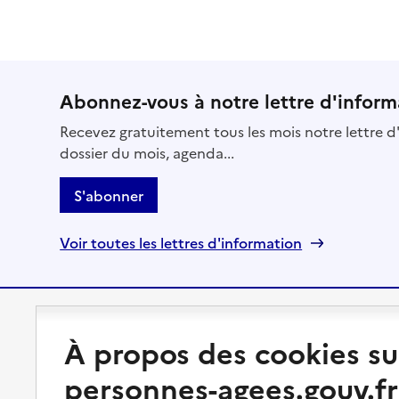
Abonnez-vous à notre lettre d'inform
Recevez gratuitement tous les mois notre lettre d'
dossier du mois, agenda...
S'abonner
Voir toutes les lettres d'information
Préserver son autonomie
Vivre à domicile
À propos des cookies su
personnes-agees.gouv.fr
Perte d'autonomie : évaluation
Bénéficier d'aide à domicile
et droits