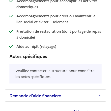
Accompagnements pour accomplir les activités
: disponible
: non disponible
domestiques
Accompagnements pour créer ou maintenir le
: disponible
: non disponible
lien social et éviter l'isolement
Prestation de restauration (dont portage de repas
: disponible
: non disponible
à domicile)
: disponible
: non disponible
Aide au répit (relayage)
Actes spécifiques
Veuillez contacter la structure pour connaître
les actes spécifiques.
Demande d'aide financière