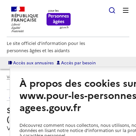
RÉPUBLIQUE
FRANÇAISE
Le site officiel d'information pour les
personnes âgées et les aidants
Accès aux annuaires
Accès par besoin
Voir le fil d’Ariane
À propos des cookies su
www.pour-les-personnes
Retour aux résultats de l'annuaire
agees.gouv.fr
Service autonomie à domicile
(aide) – Services ADMR
Découvrez comment nous collectons, nous utilisons, no
Vire Normandie, CALVADOS
données en lisant notre notice d’information sur la pr
à caractère personnel.