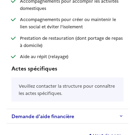
Accompagnements pour accomplir les activités
: disponible
: non disponible
domestiques
Accompagnements pour créer ou maintenir le
: disponible
: non disponible
lien social et éviter l'isolement
Prestation de restauration (dont portage de repas
: disponible
: non disponible
à domicile)
: disponible
: non disponible
Aide au répit (relayage)
Actes spécifiques
Veuillez contacter la structure pour connaître
les actes spécifiques.
Demande d'aide financière