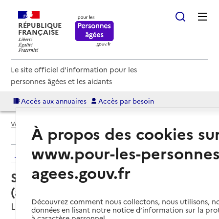
RÉPUBLIQUE
FRANÇAISE
Le site officiel d'information pour les
personnes âgées et les aidants
Accès aux annuaires
Accès par besoin
Voir le fil d’Ariane
À propos des cookies su
www.pour-les-personnes
Retour aux résultats de l'annuaire
agees.gouv.fr
Service autonomie à domicile
(aide) – Domaliance
Découvrez comment nous collectons, nous utilisons, no
Lisieux, CALVADOS
données en lisant notre notice d’information sur la pr
à caractère personnel.