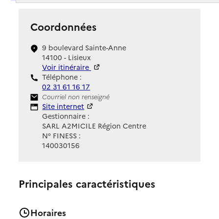
Coordonnées
9 boulevard Sainte-Anne
14100 - Lisieux
Voir itinéraire
Téléphone :
02 31 61 16 17
Contact
Courriel non renseigné
Site Internet
Site internet
Gestionnaire :
SARL A2MICILE Région Centre
N° FINESS :
140030156
Principales caractéristiques
Horaires