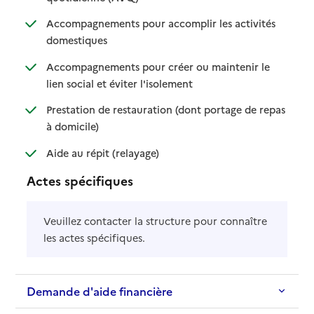
Accompagnements pour accomplir les activités
: disponible
: non disponible
domestiques
Accompagnements pour créer ou maintenir le
: disponible
: non disponible
lien social et éviter l'isolement
Prestation de restauration (dont portage de repas
: disponible
: non disponible
à domicile)
: disponible
: non disponible
Aide au répit (relayage)
Actes spécifiques
Veuillez contacter la structure pour connaître
les actes spécifiques.
Demande d'aide financière