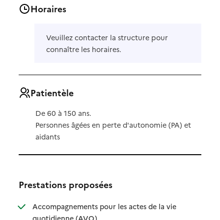
Horaires
Veuillez contacter la structure pour
connaître les horaires.
Patientèle
De 60 à 150 ans.
Personnes âgées en perte d'autonomie (PA) et
aidants
Prestations proposées
Accompagnements pour les actes de la vie
: disponible
: non disponible
quotidienne (AVQ)