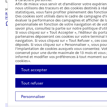
Le Molay-Littry, CALVADOS
Afin de mieux vous servir et d’améliorer votre expérienc
nous utilisons des traceurs et des cookies destinés à réal
Mis à jour le
22/07/2026
statistiques, vous faire profiter pleinement des fonction
Rechercher les établissements et services autour de Le
Des cookies sont utilisés dans le cadre de campagne d
Molay-Littry.
évaluer la performance des campagnes et afficher de la
Signaler une erreur
personnalisée en fonction de votre navigation et de vot
savoir plus, consultez la partie sur notre politique d'uti
Si vous cliquez sur « Tout Accepter », l’éditeur du porta
partenaires déposeront ces cookies sur votre terminal l
navigation. Si vous cliquez sur « Tout Refuser », ces co
déposés. Si vous cliquez sur « Personnaliser », vous pou
l’implantation de cookies auxquels vous consentez. Vot
conservé pour une durée maximale de 13 mois et vous
informé et modifier vos préférences à tout moment sur
cookies ».
Tout accepter
Tout refuser
Tout déplier
Personnaliser