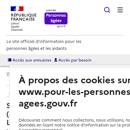
RÉPUBLIQUE
FRANÇAISE
Le site officiel d'information pour les
personnes âgées et les aidants
Accès aux annuaires
Accès par besoin
Voir le fil d’Ariane
À propos des cookies su
www.pour-les-personnes
Retour aux résultats de l'annuaire
agees.gouv.fr
Service autonomie à domicile
(aide) – Services de la Résidence
L'Espérance
Découvrez comment nous collectons, nous utilisons, no
données en lisant notre notice d’information sur la pr
à caractère personnel.