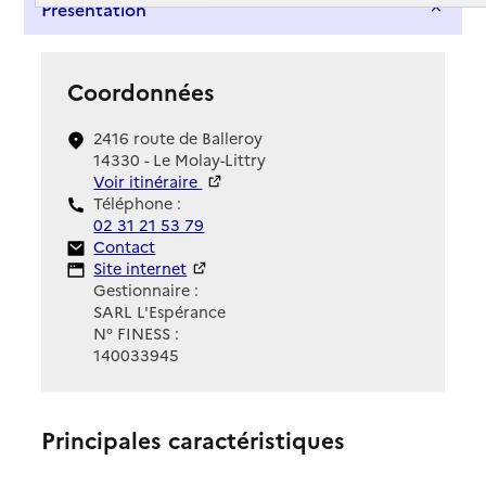
Présentation
Coordonnées
2416 route de Balleroy
14330 - Le Molay-Littry
Voir itinéraire
Téléphone :
02 31 21 53 79
Contact
Contact
Site Internet
Site internet
Gestionnaire :
SARL L'Espérance
N° FINESS :
140033945
Principales caractéristiques