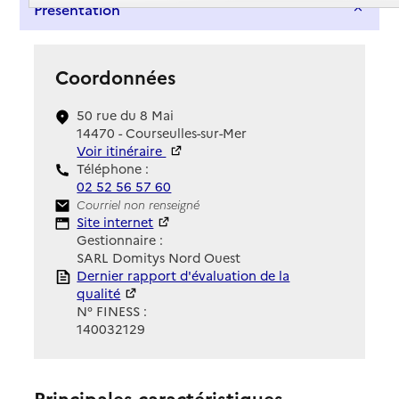
Présentation
Coordonnées
50 rue du 8 Mai
14470 - Courseulles-sur-Mer
Voir itinéraire
Téléphone :
02 52 56 57 60
Contact
Courriel non renseigné
Site Internet
Site internet
Gestionnaire :
SARL Domitys Nord Ouest
Rapport HAS
Dernier rapport d'évaluation de la
qualité
N° FINESS :
140032129
Principales caractéristiques