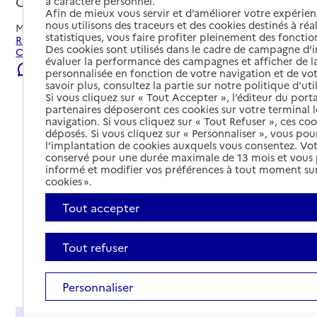
Courseulles-sur-Mer, CALVADOS
à caractère personnel.
Afin de mieux vous servir et d’améliorer votre expérienc
nous utilisons des traceurs et des cookies destinés à réal
Mis à jour le
23/07/2026
statistiques, vous faire profiter pleinement des fonction
Rechercher les établissements et services autour de
Des cookies sont utilisés dans le cadre de campagne d
Courseulles-sur-Mer.
évaluer la performance des campagnes et afficher de la
Signaler une erreur
personnalisée en fonction de votre navigation et de vot
savoir plus, consultez la partie sur notre politique d'uti
Si vous cliquez sur « Tout Accepter », l’éditeur du porta
partenaires déposeront ces cookies sur votre terminal l
navigation. Si vous cliquez sur « Tout Refuser », ces co
déposés. Si vous cliquez sur « Personnaliser », vous pou
l’implantation de cookies auxquels vous consentez. Vot
conservé pour une durée maximale de 13 mois et vous
informé et modifier vos préférences à tout moment sur
cookies ».
Tout accepter
Tout refuser
Tout déplier
Personnaliser