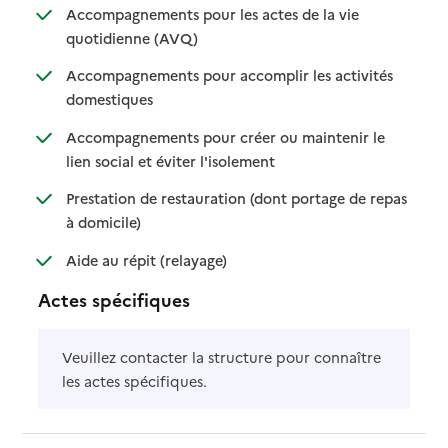
Accompagnements pour les actes de la vie
: disponible
: non disponible
quotidienne (AVQ)
Accompagnements pour accomplir les activités
: disponible
: non disponible
domestiques
Accompagnements pour créer ou maintenir le
: disponible
: non disponible
lien social et éviter l'isolement
Prestation de restauration (dont portage de repas
: disponible
: non disponible
à domicile)
: disponible
: non disponible
Aide au répit (relayage)
Actes spécifiques
Veuillez contacter la structure pour connaître
les actes spécifiques.