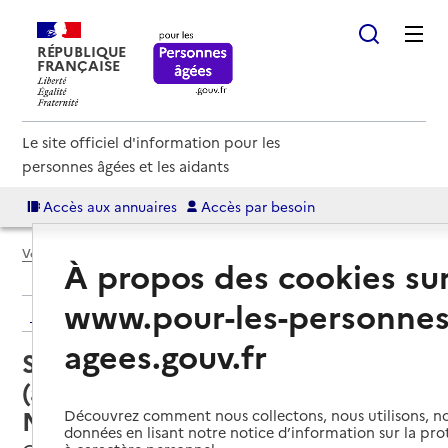
RÉPUBLIQUE
FRANÇAISE
Le site officiel d'information pour les
personnes âgées et les aidants
Accès aux annuaires
Accès par besoin
Voir le fil d’Ariane
À propos des cookies su
www.pour-les-personnes
Retour aux résultats de l'annuaire
agees.gouv.fr
Service autonomie à domicile
(aide) – Domitys La plage de
Nacre
Découvrez comment nous collectons, nous utilisons, no
données en lisant notre notice d’information sur la pr