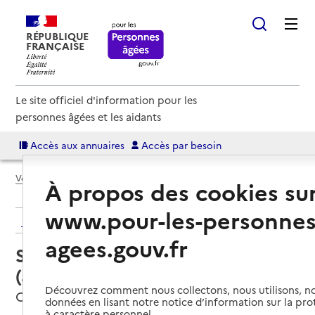
RÉPUBLIQUE
FRANÇAISE
Le site officiel d'information pour les
personnes âgées et les aidants
Accès aux annuaires
Accès par besoin
Voir le fil d’Ariane
À propos des cookies su
www.pour-les-personnes
Retour aux résultats de l'annuaire
agees.gouv.fr
Service autonomie à domicile
(aide) – ADAR
Découvrez comment nous collectons, nous utilisons, no
Condé-en-Normandie, CALVADOS
données en lisant notre notice d’information sur la pr
à caractère personnel.