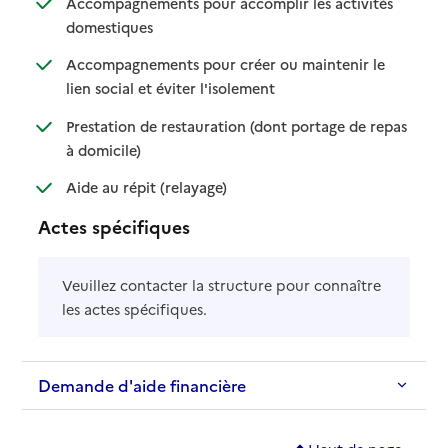
Accompagnements pour accomplir les activités
: disponible
: non disponible
domestiques
Accompagnements pour créer ou maintenir le
: disponible
: non disponible
lien social et éviter l'isolement
Prestation de restauration (dont portage de repas
: disponible
: non disponible
à domicile)
: disponible
: non disponible
Aide au répit (relayage)
Actes spécifiques
Veuillez contacter la structure pour connaître
les actes spécifiques.
Demande d'aide financière