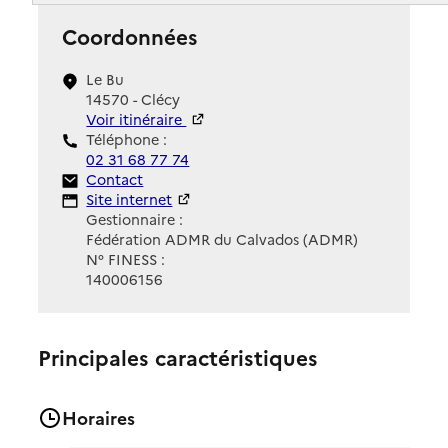
Coordonnées
Le Bu
14570 - Clécy
Voir itinéraire
Téléphone :
02 31 68 77 74
Contact
Contact
Site Internet
Site internet
Gestionnaire :
Fédération ADMR du Calvados (ADMR)
N° FINESS :
140006156
Principales caractéristiques
Horaires