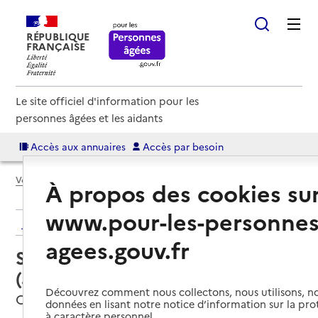
RÉPUBLIQUE
FRANÇAISE
Le site officiel d'information pour les
personnes âgées et les aidants
Accès aux annuaires
Accès par besoin
Voir le fil d’Ariane
À propos des cookies su
www.pour-les-personnes
Retour aux résultats de l'annuaire
agees.gouv.fr
Service autonomie à domicile
(aide) – Services ADMR
Découvrez comment nous collectons, nous utilisons, no
Clécy, CALVADOS
données en lisant notre notice d’information sur la pr
à caractère personnel.