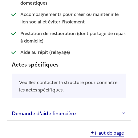
: disponible
: non disponible
domestiques
Accompagnements pour créer ou maintenir le
: disponible
: non disponible
lien social et éviter l'isolement
Prestation de restauration (dont portage de repas
: disponible
: non disponible
à domicile)
: disponible
: non disponible
Aide au répit (relayage)
Actes spécifiques
Veuillez contacter la structure pour connaître
les actes spécifiques.
Demande d'aide financière
Haut de page