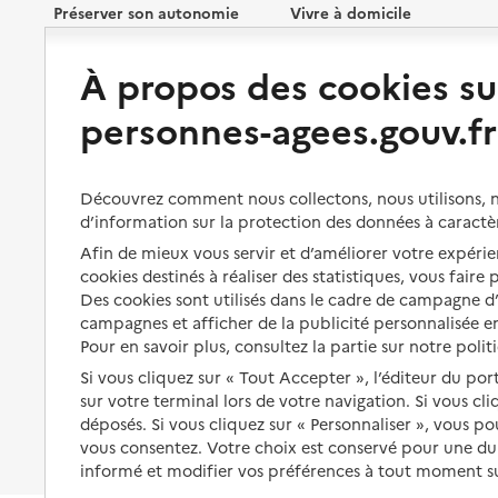
Préserver son autonomie
Vivre à domicile
À propos des cookies su
Perte d'autonomie : évaluation
Bénéficier d'aide à domicile
et droits
personnes-agees.gouv.fr
Bénéficier de soins à domicile
Aménager son logement et
s'équiper
Aides financières
Découvrez comment nous collectons, nous utilisons, no
Préserver son autonomie et sa
Solutions d'accueil temporaire
d’information sur la protection des données à caractè
santé
Partager son logement
Afin de mieux vous servir et d’améliorer votre expérien
Organiser à l'avance sa propre
cookies destinés à réaliser des statistiques, vous faire
protection
Vivre à domicile avec une
Des cookies sont utilisés dans le cadre de campagne 
maladie ou un handicap
campagnes et afficher de la publicité personnalisée en
Les mesures de protection
Pour en savoir plus, consultez la partie sur notre polit
Être hospitalisé
Les obligations de la famille
Si vous cliquez sur « Tout Accepter », l’éditeur du por
Fin de vie à domicile
sur votre terminal lors de votre navigation. Si vous cl
À qui s’adresser ?
déposés. Si vous cliquez sur « Personnaliser », vous p
vous consentez. Votre choix est conservé pour une d
Les politiques du grand âge
informé et modifier vos préférences à tout moment sur