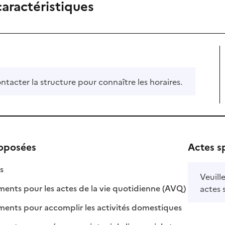
caractéristiques
ontacter la structure pour connaître les horaires.
roposées
Actes s
isponible
on disponible
s
Veuill
: disponible
: non disponi
ts pour les actes de la vie quotidienne (AVQ)
actes 
: disponible
: non disponib
ts pour accomplir les activités domestiques