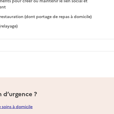
s pour créer ou maintenir le lien social et
 disponible
 non disponible
ment
: disponible
: non disponibl
restauration (dont portage de repas à domicile)
: disponible
: non disponible
(relayage)
n d’urgence ?
e soins à domicile