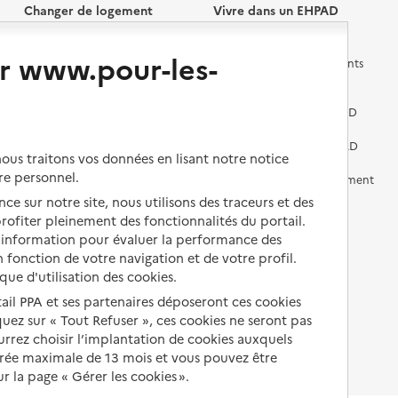
Changer de logement
Vivre dans un EHPAD
r www.pour-les-
Les questions à se poser
Les différents établissements
médicalisés
Vivre dans une résidence avec
services pour seniors
Préparer l'entrée en EHPAD
Vivre chez un proche
Aides financières en EHPAD
us traitons vos données en lisant notre notice
re personnel.
Vivre en accueil familial
Prévention, accompagnement
et soins
ce sur notre site, nous utilisons des traceurs et des
Autres solutions de logement
 profiter pleinement des fonctionnalités du portail.
Comprendre les prix en
d’information pour évaluer la performance des
EHPAD
 fonction de votre navigation et de votre profil.
ique d'utilisation des cookies.
Droits en EHPAD
tail PPA et ses partenaires déposeront ces cookies
Fin de vie en EHPAD
iquez sur « Tout Refuser », ces cookies ne seront pas
ourrez choisir l’implantation de cookies auxquels
urée maximale de 13 mois et vous pouvez être
 la page « Gérer les cookies ».