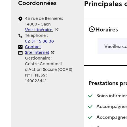
Principales 
Coordonnées
45 rue de Bernières
14000 - Caen
Horaires
Voir itinéraire
Téléphone :
02 31 15 38 38
Veuillez c
Contact
Contact
Site Internet
Site internet
Gestionnaire :
Centre Communal
d'Action Sociale (CCAS)
N° FINESS :
140023441
Prestations p
: d
: n
Soins infirmier
Accompagnemen
Accompagnemen