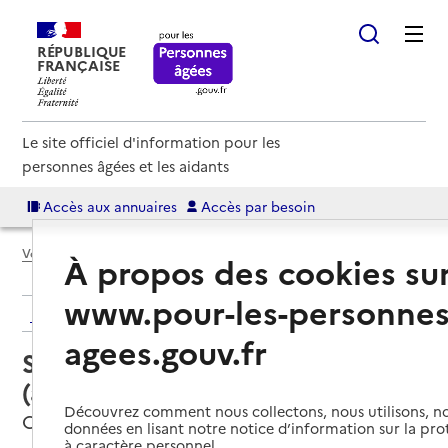
RÉPUBLIQUE
FRANÇAISE
Le site officiel d'information pour les
personnes âgées et les aidants
Accès aux annuaires
Accès par besoin
Voir le fil d’Ariane
À propos des cookies su
www.pour-les-personnes
Retour aux résultats de l'annuaire
agees.gouv.fr
Service autonomie à domicile
(aide) – Azaé Services
Découvrez comment nous collectons, nous utilisons, no
Caen, CALVADOS
données en lisant notre notice d’information sur la pr
à caractère personnel.