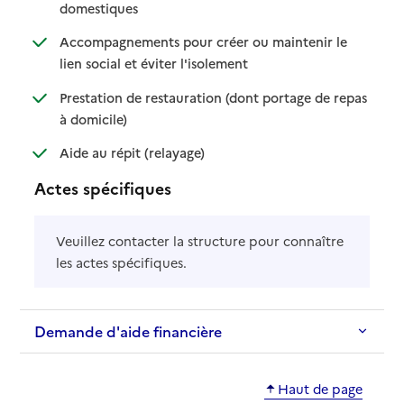
: disponible
: non disponible
domestiques
Accompagnements pour créer ou maintenir le
: disponible
: non disponible
lien social et éviter l'isolement
Prestation de restauration (dont portage de repas
: disponible
: non disponible
à domicile)
: disponible
: non disponible
Aide au répit (relayage)
Actes spécifiques
Veuillez contacter la structure pour connaître
les actes spécifiques.
Demande d'aide financière
Haut de page