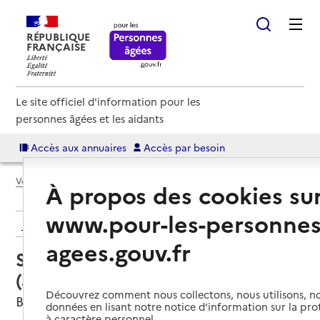
RÉPUBLIQUE
FRANÇAISE
Le site officiel d'information pour les
personnes âgées et les aidants
Accès aux annuaires
Accès par besoin
Voir le fil d’Ariane
À propos des cookies su
www.pour-les-personnes
Retour aux résultats de l'annuaire
agees.gouv.fr
Service autonomie à domicile
(aide) – Hom'age solutions
Découvrez comment nous collectons, nous utilisons, no
Biéville-Beuville, CALVADOS
données en lisant notre notice d’information sur la pr
à caractère personnel.