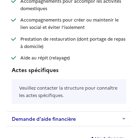
Accompagnements pour accomplir les activités
: disponible
: non disponible
domestiques
Accompagnements pour créer ou maintenir le
: disponible
: non disponible
lien social et éviter l'isolement
Prestation de restauration (dont portage de repas
: disponible
: non disponible
à domicile)
: disponible
: non disponible
Aide au répit (relayage)
Actes spécifiques
Veuillez contacter la structure pour connaître
les actes spécifiques.
Demande d'aide financière