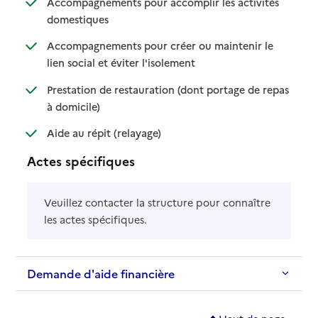
Accompagnements pour accomplir les activités
: disponible
: non disponible
domestiques
Accompagnements pour créer ou maintenir le
: disponible
: non disponible
lien social et éviter l'isolement
Prestation de restauration (dont portage de repas
: disponible
: non disponible
à domicile)
: disponible
: non disponible
Aide au répit (relayage)
Actes spécifiques
Veuillez contacter la structure pour connaître
les actes spécifiques.
Demande d'aide financière