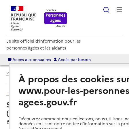
RÉPUBLIQUE
FRANÇAISE
Le site officiel d'information pour les
personnes âgées et les aidants
Accès aux annuaires
Accès par besoin
Voir le fil d’Ariane
À propos des cookies su
www.pour-les-personnes
Retour aux résultats de l'annuaire
agees.gouv.fr
Service autonomie à domicile
(aide) – SAS BNB SAP Normandie
Découvrez comment nous collectons, nous utilisons, no
Bayeux, CALVADOS
données en lisant notre notice d’information sur la pr
à caractère personnel.