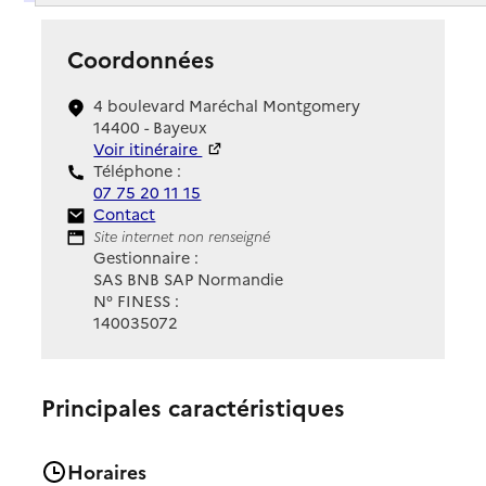
Coordonnées
4 boulevard Maréchal Montgomery
14400 - Bayeux
Voir itinéraire
Téléphone :
07 75 20 11 15
Contact
Contact
Site Internet
Site internet non renseigné
Gestionnaire :
SAS BNB SAP Normandie
N° FINESS :
140035072
Principales caractéristiques
Horaires