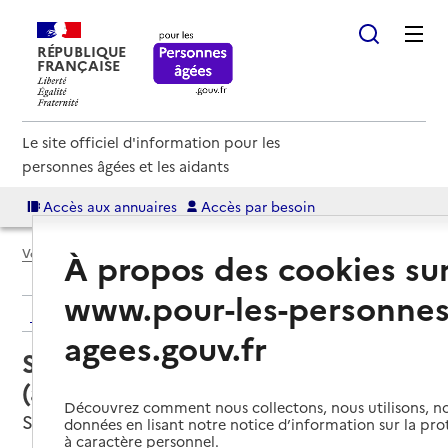
RÉPUBLIQUE
FRANÇAISE
Le site officiel d'information pour les
personnes âgées et les aidants
Accès aux annuaires
Accès par besoin
Voir le fil d’Ariane
À propos des cookies su
www.pour-les-personnes
Retour aux résultats de l'annuaire
agees.gouv.fr
Service autonomie à domicile
(aide) – Aidadomi
Découvrez comment nous collectons, nous utilisons, no
Simiane-Collongue, BOUCHES-DU-RHONE
données en lisant notre notice d’information sur la pr
à caractère personnel.