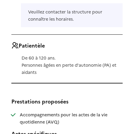
Veuillez contacter la structure pour
connaître les horaires.
Patientèle
De 60 à 120 ans.
Personnes âgées en perte d'autonomie (PA) et
aidants
Prestations proposées
Accompagnements pour les actes de la vie
: disponible
: non disponible
quotidienne (AVQ)
Actes spécifiques