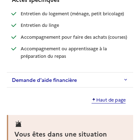
: disponible
: non dispo
Entretien du logement (ménage, petit bricolage)
: disponible
: non disponible
Entretien du linge
: disponib
: non disp
Accompagnement pour faire des achats (courses)
Accompagnement ou apprentissage à la
: disponible
: non disponible
préparation du repas
Demande d'aide financière
Haut de page
Vous êtes dans une situation