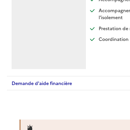
Accompagnement
: dispo
: non d
l'isolement
Prestation de 
Coordination 
Demande d'aide financière