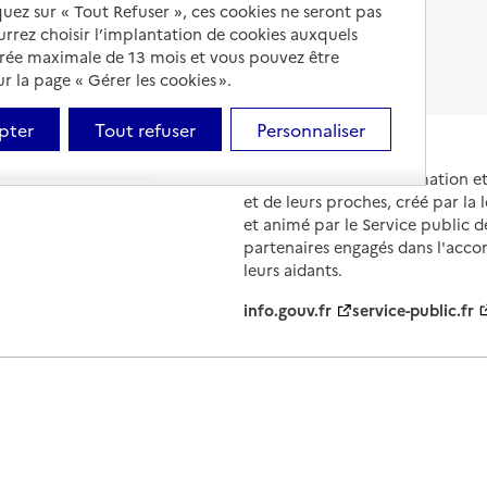
iquez sur « Tout Refuser », ces cookies ne seront pas
Fin de vie en EHPAD
ourrez choisir l’implantation de cookies auxquels
urée maximale de 13 mois et vous pouvez être
 la page « Gérer les cookies ».
pter
Tout refuser
Personnaliser
Portail national d'information 
et de leurs proches, créé par la l
et animé par le Service public 
partenaires engagés dans l'acc
leurs aidants.
info.gouv.fr
service-public.fr
ions légales
Contact
Prix et comparateurs
Données perso
évolutions
s, les contenus de ce site sont proposés sous
licence etalab-2.0