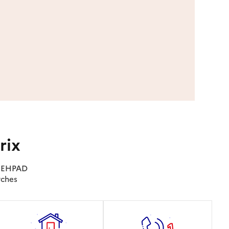
rix
es EHPAD
rches