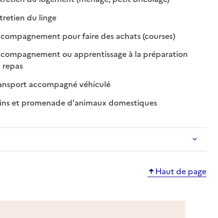
: disponible
: non disponible
retien du linge
: disponible
: non disponibl
compagnement pour faire des achats (courses)
e
compagnement ou apprentissage à la préparation
: disponible
: non disponible
 repas
: disponible
: non disponible
ansport accompagné véhiculé
: disponible
: non disponible
ins et promenade d'animaux domestiques
Haut de page