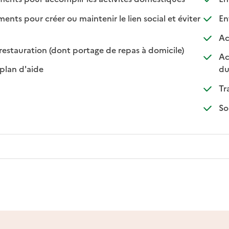
s pour créer ou maintenir le lien social et éviter
Ent
nible
isponible
Ac
: disponible
: non disponibl
restauration (dont portage de repas à domicile)
Ac
: disponible
: non disponible
plan d'aide
du
Tr
So