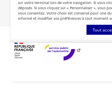
sur votre terminal lors de votre navigation. Si vous cl
Fin de vie à domicile
À qui s’adresser ?
déposés. Si vous cliquez sur « Personnaliser », vous p
vous consentez. Votre choix est conservé pour une d
Les politiques du grand âge
informé et modifier vos préférences à tout moment sur
Tout acce
Plan du site
Accessibilité : totalement conforme
Ment
Outils de communication
Partenaires
Historique des 
Sauf mention explicite de propriété intellectuelle détenue par des tier