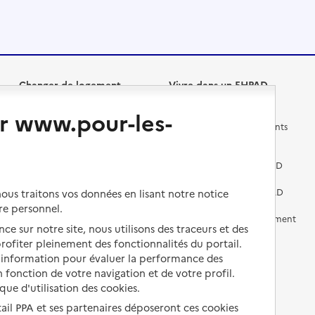
Changer de logement
Vivre dans un EHPAD
r www.pour-les-
Les questions à se poser
Les différents établissements
médicalisés
Vivre dans une résidence avec
services pour seniors
Préparer l'entrée en EHPAD
Vivre chez un proche
Aides financières en EHPAD
us traitons vos données en lisant notre notice
re personnel.
Vivre en accueil familial
Prévention, accompagnement
ce sur notre site, nous utilisons des traceurs et des
et soins
 profiter pleinement des fonctionnalités du portail.
Autres solutions de logement
Comprendre les prix en
d’information pour évaluer la performance des
EHPAD
 fonction de votre navigation et de votre profil.
ique d'utilisation des cookies.
Droits en EHPAD
tail PPA et ses partenaires déposeront ces cookies