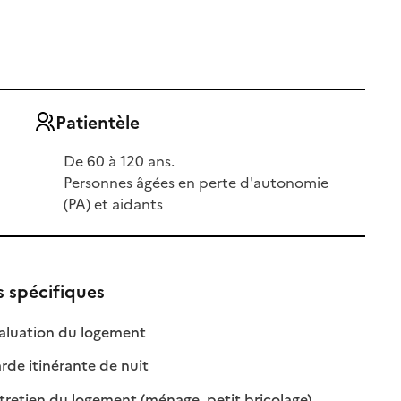
Patientèle
De 60 à 120 ans.
Personnes âgées en perte d'autonomie
(PA) et aidants
s spécifiques
ble
: disponible
: non disponible
aluation du logement
: disponible
: non disponible
de itinérante de nuit
le
: disponible
: non disponible
retien du logement (ménage, petit bricolage)