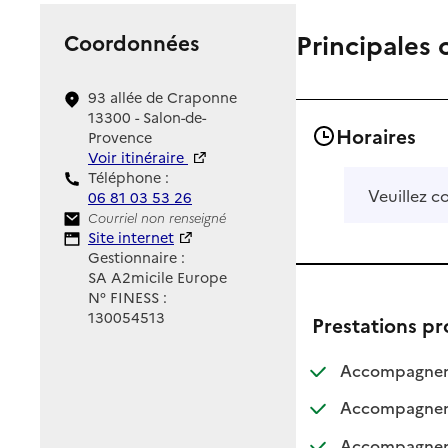
Principales 
Coordonnées
93 allée de Craponne
13300 - Salon-de-
Horaires
Provence
Voir itinéraire
Téléphone :
Veuillez c
06 81 03 53 26
Contact
Courriel non renseigné
Site Internet
Site internet
Gestionnaire :
SA A2micile Europe
N° FINESS :
130054513
Prestations p
Accompagnemen
Accompagneme
Accompagnemen