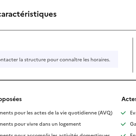
caractéristiques
ontacter la structure pour connaître les horaires.
roposées
Acte
: disponible
: non disponi
ts pour les actes de la vie quotidienne (AVQ)
Ev
: disponible
: non disponible
nts pour vivre dans un logement
Gar
: disponible
: non disponib
ts pour accomplir les activités domestiques
Ent