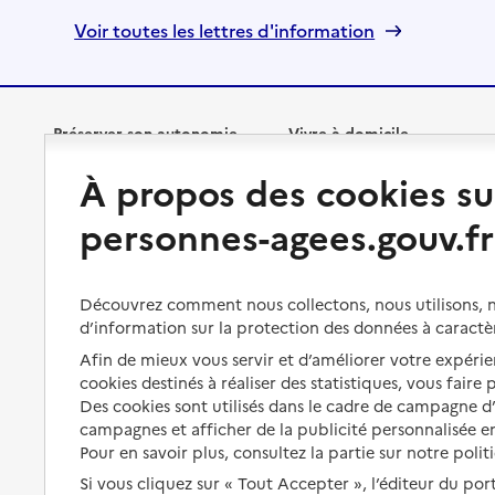
Voir toutes les lettres d'information
Préserver son autonomie
Vivre à domicile
À propos des cookies su
Perte d'autonomie : évaluation
Bénéficier d'aide à domicile
et droits
personnes-agees.gouv.fr
Bénéficier de soins à domicile
Aménager son logement et
s'équiper
Aides financières
Découvrez comment nous collectons, nous utilisons, no
Préserver son autonomie et sa
Solutions d'accueil temporaire
d’information sur la protection des données à caractè
santé
Afin de mieux vous servir et d’améliorer votre expérien
Partager son logement
Organiser à l'avance sa propre
cookies destinés à réaliser des statistiques, vous faire
protection
Des cookies sont utilisés dans le cadre de campagne 
Vivre à domicile avec une
maladie ou un handicap
campagnes et afficher de la publicité personnalisée en
Les mesures de protection
Pour en savoir plus, consultez la partie sur notre polit
Être hospitalisé
Si vous cliquez sur « Tout Accepter », l’éditeur du por
Les obligations de la famille