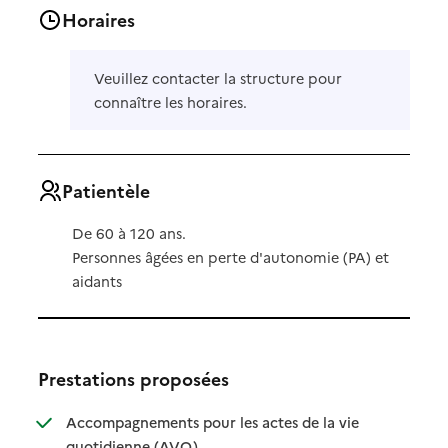
Horaires
Veuillez contacter la structure pour
connaître les horaires.
Patientèle
De 60 à 120 ans.
Personnes âgées en perte d'autonomie (PA) et
aidants
Prestations proposées
Accompagnements pour les actes de la vie
: disponible
: non disponible
quotidienne (AVQ)