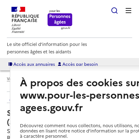
RÉPUBLIQUE
FRANÇAISE
Le site officiel d'information pour les
personnes âgées et les aidants
Accès aux annuaires
Accès par besoin
À propos des cookies su
Voir le fil d’Ariane
www.pour-les-personnes
Retour aux résultats de l'annuaire
agees.gouv.fr
Service autonomie à domicile
(aide) – Services du CCAS
Découvrez comment nous collectons, nous utilisons, no
Saint-Rémy-de-Provence, BOUCHES-DU-
données en lisant notre notice d’information sur la pr
à caractère personnel.
RHONE