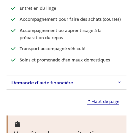
: disponible
: non disponible
Entretien du linge
: disponib
: non disp
Accompagnement pour faire des achats (courses)
Accompagnement ou apprentissage à la
: disponible
: non disponible
préparation du repas
: disponible
: non disponible
Transport accompagné véhiculé
: disponible
: non disponibl
Soins et promenade d'animaux domestiques
Demande d'aide financière
Haut de page