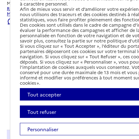
Mis à jour le
23/07/2026
à caractère personnel.
Rechercher les établissements et services autour de Saint-
Afin de mieux vous servir et d’améliorer votre expérienc
Martin-de-Crau.
nous utilisons des traceurs et des cookies destinés à réal
statistiques, vous faire profiter pleinement des fonction
Signaler une erreur
Des cookies sont utilisés dans le cadre de campagne d
évaluer la performance des campagnes et afficher de la
personnalisée en fonction de votre navigation et de vot
savoir plus, consultez la partie sur notre politique d'uti
Si vous cliquez sur « Tout Accepter », l’éditeur du porta
partenaires déposeront ces cookies sur votre terminal l
navigation. Si vous cliquez sur « Tout Refuser », ces co
déposés. Si vous cliquez sur « Personnaliser », vous pou
l’implantation de cookies auxquels vous consentez. Vot
conservé pour une durée maximale de 13 mois et vous
informé et modifier vos préférences à tout moment sur
cookies ».
Tout accepter
Tout refuser
Tout déplier
Personnaliser
Présentation