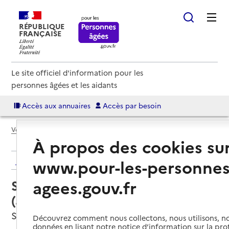
RÉPUBLIQUE
FRANÇAISE
Le site officiel d'information pour les
personnes âgées et les aidants
Accès aux annuaires
Accès par besoin
Voir le fil d’Ariane
À propos des cookies su
Retour aux résultats de l'annuaire
www.pour-les-personnes
agees.gouv.fr
Service autonomie à domicile
(aide) – Aidadomi
Saint-Martin-de-Crau, BOUCHES-DU-RHONE
Découvrez comment nous collectons, nous utilisons, no
données en lisant notre notice d’information sur la pr