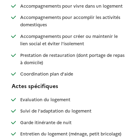
: disponibl
: non dispo
Accompagnements pour vivre dans un logement
Accompagnements pour accomplir les activités
: disponible
: non disponible
domestiques
Accompagnements pour créer ou maintenir le
: disponible
: non disponible
lien social et éviter l'isolement
Prestation de restauration (dont portage de repas
: disponible
: non disponible
à domicile)
: disponible
: non disponible
Coordination plan d'aide
Actes spécifiques
: disponible
: non disponible
Evaluation du logement
: disponible
: non disponible
Suivi de l'adaptation du logement
: disponible
: non disponible
Garde itinérante de nuit
: disponible
: non dispo
Entretien du logement (ménage, petit bricolage)