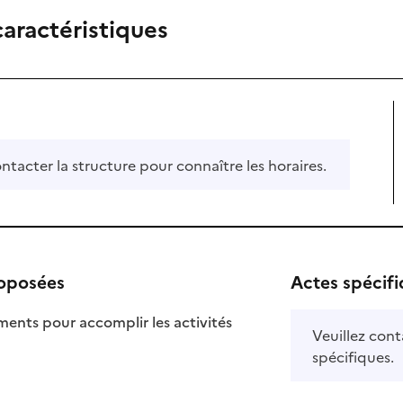
caractéristiques
ontacter la structure pour connaître les horaires.
roposées
Actes spécif
ts pour accomplir les activités
Veuillez cont
ponible
 disponible
spécifiques.