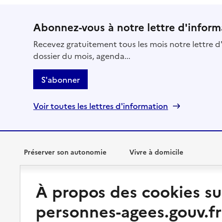
Abonnez-vous à notre lettre d'inform
Recevez gratuitement tous les mois notre lettre d'
dossier du mois, agenda...
S'abonner
Voir toutes les lettres d'information
Préserver son autonomie
Vivre à domicile
Perte d'autonomie : évaluation
Bénéficier d'aide à domicile
À propos des cookies su
et droits
Bénéficier de soins à domicile
personnes-agees.gouv.fr
Aménager son logement et
s'équiper
Aides financières