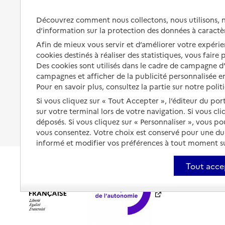
Préserver son autonomie et sa
Solutions d'accueil temporaire
Découvrez comment nous collectons, nous utilisons, no
santé
d’information sur la protection des données à caractè
Partager son logement
Organiser à l'avance sa propre
Afin de mieux vous servir et d’améliorer votre expérien
protection
Vivre à domicile avec une
cookies destinés à réaliser des statistiques, vous faire
maladie ou un handicap
Des cookies sont utilisés dans le cadre de campagne 
Les mesures de protection
campagnes et afficher de la publicité personnalisée en
Être hospitalisé
Pour en savoir plus, consultez la partie sur notre polit
Les obligations de la famille
Si vous cliquez sur « Tout Accepter », l’éditeur du por
Fin de vie à domicile
À qui s’adresser ?
sur votre terminal lors de votre navigation. Si vous cl
déposés. Si vous cliquez sur « Personnaliser », vous p
Les politiques du grand âge
vous consentez. Votre choix est conservé pour une d
informé et modifier vos préférences à tout moment sur
Tout acce