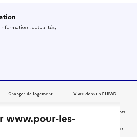
ation
information : actualités,
Changer de logement
Vivre dans un EHPAD
Les questions à se poser
Les différents établissements
r www.pour-les-
médicalisés
Vivre dans une résidence avec
services pour seniors
Préparer l'entrée en EHPAD