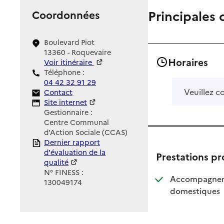
Principales 
Coordonnées
Boulevard Piot
13360 - Roquevaire
Horaires
Voir itinéraire
Téléphone :
04 42 32 91 29
Veuillez c
Contact
Contact
Site Internet
Site internet
Gestionnaire :
Centre Communal
d'Action Sociale (CCAS)
Rapport HAS
Dernier rapport
d'évaluation de la
Prestations p
qualité
N° FINESS :
Accompagnemen
130049174
: dis
: non
domestiques