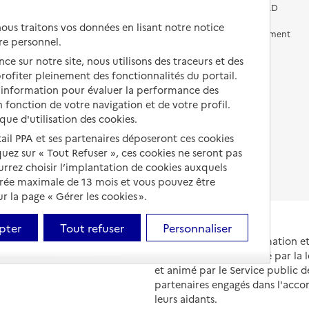
Vivre chez un proche
Aides financières en EHPAD
us traitons vos données en lisant notre notice
Vivre en accueil familial
Prévention, accompagnement
re personnel.
et soins
Autres solutions de logement
ce sur notre site, nous utilisons des traceurs et des
Comprendre les prix en
 profiter pleinement des fonctionnalités du portail.
EHPAD
d’information pour évaluer la performance des
 fonction de votre navigation et de votre profil.
Droits en EHPAD
ique d'utilisation des cookies.
Fin de vie en EHPAD
tail PPA et ses partenaires déposeront ces cookies
iquez sur « Tout Refuser », ces cookies ne seront pas
ourrez choisir l’implantation de cookies auxquels
urée maximale de 13 mois et vous pouvez être
 la page « Gérer les cookies ».
pter
Tout refuser
Personnaliser
Portail national d'information 
et de leurs proches, créé par la l
et animé par le Service public 
partenaires engagés dans l'acc
leurs aidants.