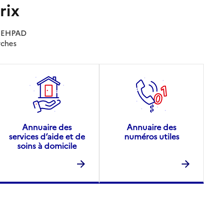
rix
es EHPAD
rches
Annuaire des
Annuaire des
services d’aide et de
numéros utiles
soins à domicile