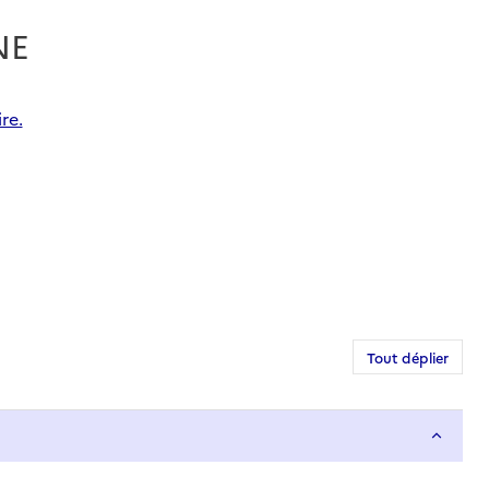
NE
re.
Tout déplier