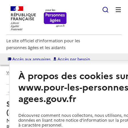
RÉPUBLIQUE
FRANÇAISE
Le site officiel d'information pour les
personnes âgées et les aidants
Accès aux annuaires
Accès par besoin
À propos des cookies su
Voir le fil d’Ariane
www.pour-les-personnes
Retour aux résultats de l'annuaire
agees.gouv.fr
Service autonomie à domicile
(aide) – Malo Services
Découvrez comment nous collectons, nous utilisons, no
Marseille 8e Arrondissement, BOUCHES-DU-
données en lisant notre notice d’information sur la pr
à caractère personnel.
RHONE