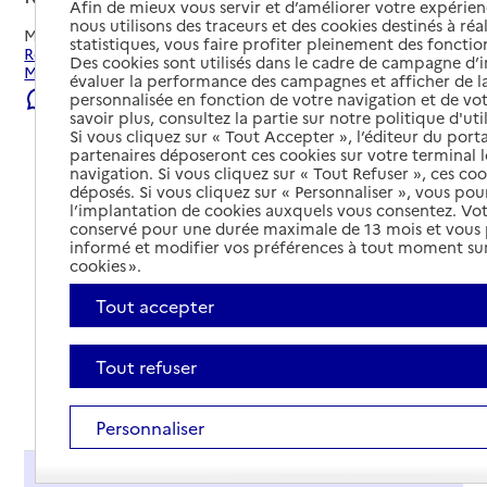
Afin de mieux vous servir et d’améliorer votre expérienc
nous utilisons des traceurs et des cookies destinés à réal
Mis à jour le
23/07/2026
statistiques, vous faire profiter pleinement des fonction
Rechercher les établissements et services autour de
Des cookies sont utilisés dans le cadre de campagne d
Marseille 8e Arrondissement.
évaluer la performance des campagnes et afficher de la
Signaler une erreur
personnalisée en fonction de votre navigation et de vot
savoir plus, consultez la partie sur notre politique d'uti
Si vous cliquez sur « Tout Accepter », l’éditeur du porta
partenaires déposeront ces cookies sur votre terminal l
navigation. Si vous cliquez sur « Tout Refuser », ces co
déposés. Si vous cliquez sur « Personnaliser », vous pou
l’implantation de cookies auxquels vous consentez. Vot
conservé pour une durée maximale de 13 mois et vous
informé et modifier vos préférences à tout moment sur
cookies ».
Tout accepter
Tout refuser
Tout déplier
Personnaliser
Présentation