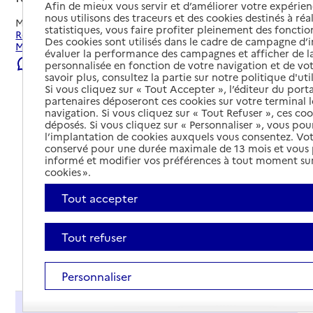
Afin de mieux vous servir et d’améliorer votre expérienc
nous utilisons des traceurs et des cookies destinés à réal
Mis à jour le
23/07/2026
statistiques, vous faire profiter pleinement des fonction
Rechercher les établissements et services autour de
Des cookies sont utilisés dans le cadre de campagne d
Marseille 8e Arrondissement.
évaluer la performance des campagnes et afficher de la
Signaler une erreur
personnalisée en fonction de votre navigation et de vot
savoir plus, consultez la partie sur notre politique d'uti
Si vous cliquez sur « Tout Accepter », l’éditeur du porta
partenaires déposeront ces cookies sur votre terminal l
navigation. Si vous cliquez sur « Tout Refuser », ces co
déposés. Si vous cliquez sur « Personnaliser », vous pou
l’implantation de cookies auxquels vous consentez. Vot
conservé pour une durée maximale de 13 mois et vous
informé et modifier vos préférences à tout moment sur
cookies ».
Tout accepter
Tout refuser
Tout déplier
Personnaliser
Présentation