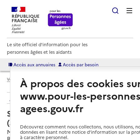
RÉPUBLIQUE
FRANÇAISE
Le site officiel d'information pour les
personnes âgées et les aidants
Accès aux annuaires
Accès par besoin
À propos des cookies su
Voir le fil d’Ariane
www.pour-les-personnes
Retour aux résultats de l'annuaire
agees.gouv.fr
Service autonomie à domicile
(aide) – Domidom services
Découvrez comment nous collectons, nous utilisons, no
Marseille 8e Arrondissement, BOUCHES-DU-
données en lisant notre notice d’information sur la pr
à caractère personnel.
RHONE