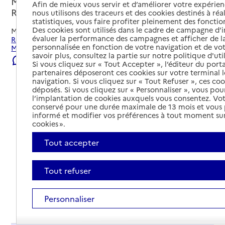
Marseille 6e Arrondissement, BOUCHES-DU-
Afin de mieux vous servir et d’améliorer votre expérienc
RHONE
nous utilisons des traceurs et des cookies destinés à réal
statistiques, vous faire profiter pleinement des fonction
Des cookies sont utilisés dans le cadre de campagne d
Mis à jour le
22/07/2026
évaluer la performance des campagnes et afficher de la
Rechercher les établissements et services autour de
personnalisée en fonction de votre navigation et de vot
Marseille 6e Arrondissement.
savoir plus, consultez la partie sur notre politique d'uti
Signaler une erreur
Si vous cliquez sur « Tout Accepter », l’éditeur du porta
partenaires déposeront ces cookies sur votre terminal l
navigation. Si vous cliquez sur « Tout Refuser », ces co
déposés. Si vous cliquez sur « Personnaliser », vous pou
l’implantation de cookies auxquels vous consentez. Vot
conservé pour une durée maximale de 13 mois et vous
informé et modifier vos préférences à tout moment sur
cookies ».
Tout accepter
Tout refuser
Personnaliser
Tout déplier