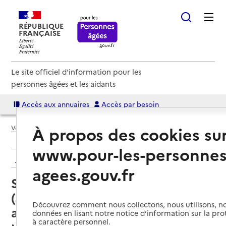
RÉPUBLIQUE
FRANÇAISE
Le site officiel d'information pour les
personnes âgées et les aidants
Accès aux annuaires
Accès par besoin
À propos des cookies su
Voir le fil d’Ariane
www.pour-les-personnes
Retour aux résultats de l'annuaire
agees.gouv.fr
Service autonomie à domicile
(aide) – Services Aide et soutien
Découvrez comment nous collectons, nous utilisons, no
aux familles
données en lisant notre notice d’information sur la pr
à caractère personnel.