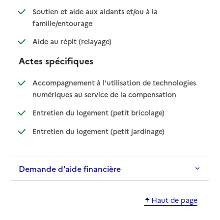
Soutien et aide aux aidants et/ou à la
: disponible
: non disponible
famille/entourage
: disponible
: non disponible
Aide au répit (relayage)
Actes spécifiques
Accompagnement à l'utilisation de technologies
: disponible
: non disponible
numériques au service de la compensation
: disponible
: non disponible
Entretien du logement (petit bricolage)
: disponible
: non disponible
Entretien du logement (petit jardinage)
Demande d'aide financière
Haut de page