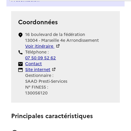
Coordonnées
16 boulevard de la fédération
13004 - Marseille 4e Arrondissement
Voir itinéraire
Téléphone :
07 50 09 52 62
Contact
Contact
Site Internet
Site internet
Gestionnaire :
SAAD Presti-Services
N° FINESS :
130056120
Principales caractéristiques