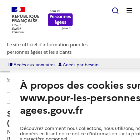
RÉPUBLIQUE
FRANÇAISE
Le site officiel d'information pour les
personnes âgées et les aidants
Accès aux annuaires
Accès par besoin
Voir le fil d’Ariane
À propos des cookies su
www.pour-les-personnes
Retour aux résultats de l'annuaire
agees.gouv.fr
Service autonomie à domicile
(aide) – Presti-Services
Découvrez comment nous collectons, nous utilisons, no
Marseille 4e Arrondissement, BOUCHES-DU-
données en lisant notre notice d’information sur la pr
RHONE
à caractère personnel.