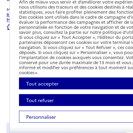
Afin de mieux vous servir et d’améliorer votre expérienc
nous utilisons des traceurs et des cookies destinés à réal
Mis à jour le
22/07/2026
statistiques, vous faire profiter pleinement des fonction
Rechercher les établissements et services autour de
Des cookies sont utilisés dans le cadre de campagne d
Marseille 13e Arrondissement.
évaluer la performance des campagnes et afficher de la
Signaler une erreur
personnalisée en fonction de votre navigation et de vot
savoir plus, consultez la partie sur notre politique d'uti
Si vous cliquez sur « Tout Accepter », l’éditeur du porta
partenaires déposeront ces cookies sur votre terminal l
navigation. Si vous cliquez sur « Tout Refuser », ces co
déposés. Si vous cliquez sur « Personnaliser », vous pou
l’implantation de cookies auxquels vous consentez. Vot
conservé pour une durée maximale de 13 mois et vous
informé et modifier vos préférences à tout moment sur
cookies ».
Tout accepter
Tout refuser
Tout déplier
Personnaliser
Présentation