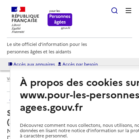
RÉPUBLIQUE
FRANÇAISE
Le site officiel d'information pour les
personnes âgées et les aidants
Accès aux annuaires
Accès par besoin
À propos des cookies su
Voir le fil d’Ariane
www.pour-les-personnes
Retour aux résultats de l'annuaire
agees.gouv.fr
Service autonomie à domicile
(aide) – Services AFAD
Découvrez comment nous collectons, nous utilisons, no
Marseille 13e Arrondissement, BOUCHES-
données en lisant notre notice d’information sur la pr
à caractère personnel.
DU-RHONE