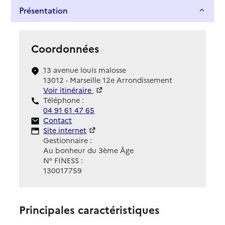
Présentation
Coordonnées
13 avenue louis malosse
13012 - Marseille 12e Arrondissement
Voir itinéraire
Téléphone :
04 91 61 47 65
Contact
Contact
Site Internet
Site internet
Gestionnaire :
Au bonheur du 3ème Âge
N° FINESS :
130017759
Principales caractéristiques