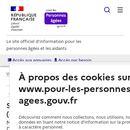
RÉPUBLIQUE
FRANÇAISE
Le site officiel d'information pour les
personnes âgées et les aidants
Accès aux annuaires
Accès par besoin
À propos des cookies su
Voir le fil d’Ariane
www.pour-les-personnes
Retour aux résultats de l'annuaire
agees.gouv.fr
Service autonomie à domicile
(aide) – Agir Ménage et services
Découvrez comment nous collectons, nous utilisons, no
Marseille 10e Arrondissement, BOUCHES-
données en lisant notre notice d’information sur la pr
à caractère personnel.
DU-RHONE