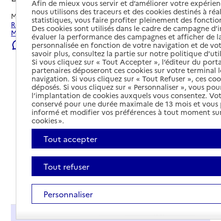
Afin de mieux vous servir et d’améliorer votre expérienc
nous utilisons des traceurs et des cookies destinés à réal
Mis à jour le
22/07/2026
statistiques, vous faire profiter pleinement des fonction
Rechercher les établissements et services autour de
Des cookies sont utilisés dans le cadre de campagne d
Marseille 10e Arrondissement.
évaluer la performance des campagnes et afficher de la
Signaler une erreur
personnalisée en fonction de votre navigation et de vot
savoir plus, consultez la partie sur notre politique d'uti
Si vous cliquez sur « Tout Accepter », l’éditeur du porta
partenaires déposeront ces cookies sur votre terminal l
navigation. Si vous cliquez sur « Tout Refuser », ces co
déposés. Si vous cliquez sur « Personnaliser », vous pou
l’implantation de cookies auxquels vous consentez. Vot
conservé pour une durée maximale de 13 mois et vous
informé et modifier vos préférences à tout moment sur
cookies ».
Tout accepter
Tout refuser
Tout déplier
Personnaliser
Présentation