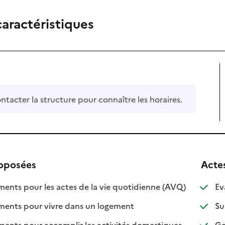
caractéristiques
ontacter la structure pour connaître les horaires.
roposées
Acte
: disponible
: non disponi
ts pour les actes de la vie quotidienne (AVQ)
Ev
: disponible
: non disponible
nts pour vivre dans un logement
Su
: disponible
: non disponib
ts pour accomplir les activités domestiques
Gar