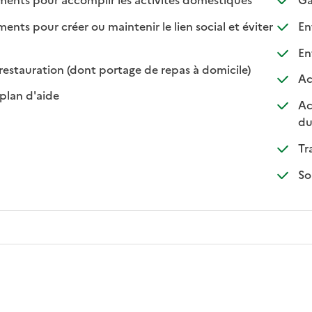
s pour créer ou maintenir le lien social et éviter
Ent
nible
isponible
Ent
: disponible
: non disponibl
restauration (dont portage de repas à domicile)
Ac
: disponible
: non disponible
plan d'aide
Ac
du
Tr
So