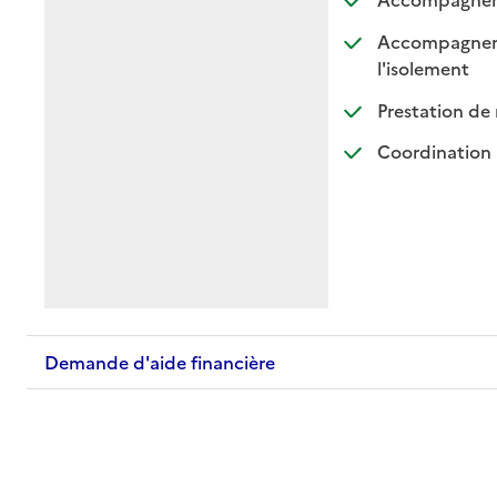
Accompagnement
: dispo
: non d
l'isolement
Prestation de 
Coordination 
Demande d'aide financière