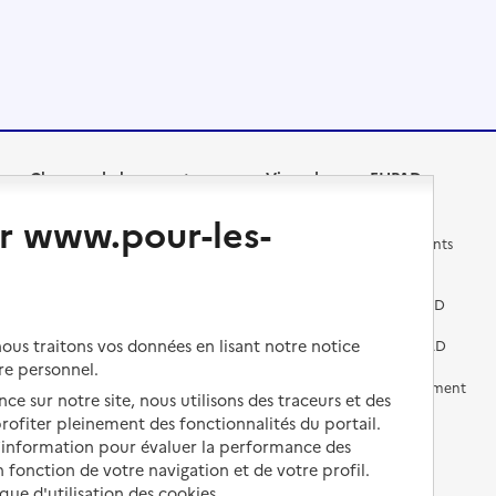
Changer de logement
Vivre dans un EHPAD
r www.pour-les-
Les questions à se poser
Les différents établissements
médicalisés
Vivre dans une résidence avec
services pour seniors
Préparer l'entrée en EHPAD
us traitons vos données en lisant notre notice
Vivre chez un proche
Aides financières en EHPAD
re personnel.
Vivre en accueil familial
Prévention, accompagnement
ce sur notre site, nous utilisons des traceurs et des
et soins
 profiter pleinement des fonctionnalités du portail.
Autres solutions de logement
d’information pour évaluer la performance des
Comprendre les prix en
EHPAD
 fonction de votre navigation et de votre profil.
ique d'utilisation des cookies.