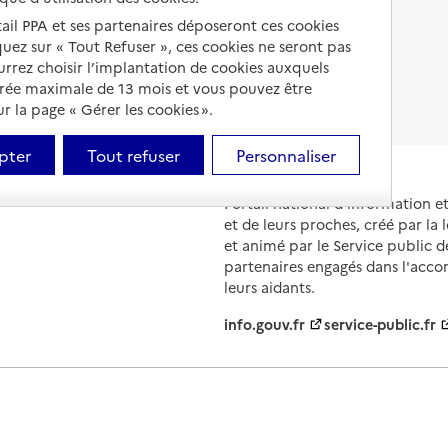
Droits en EHPAD
tail PPA et ses partenaires déposeront ces cookies
iquez sur « Tout Refuser », ces cookies ne seront pas
Fin de vie en EHPAD
ourrez choisir l’implantation de cookies auxquels
urée maximale de 13 mois et vous pouvez être
 la page « Gérer les cookies ».
pter
Tout refuser
Personnaliser
Portail national d'information 
et de leurs proches, créé par la l
et animé par le Service public 
partenaires engagés dans l'acc
leurs aidants.
info.gouv.fr
service-public.fr
ions légales
Contact
Prix et comparateurs
Données perso
évolutions