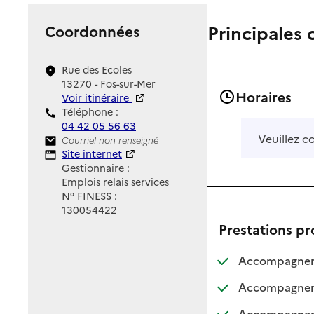
Principales 
Coordonnées
Rue des Ecoles
13270 - Fos-sur-Mer
Horaires
Voir itinéraire
Téléphone :
04 42 05 56 63
Veuillez c
Contact
Courriel non renseigné
Site Internet
Site internet
Gestionnaire :
Emplois relais services
N° FINESS :
130054422
Prestations p
Accompagnemen
Accompagneme
Accompagnemen