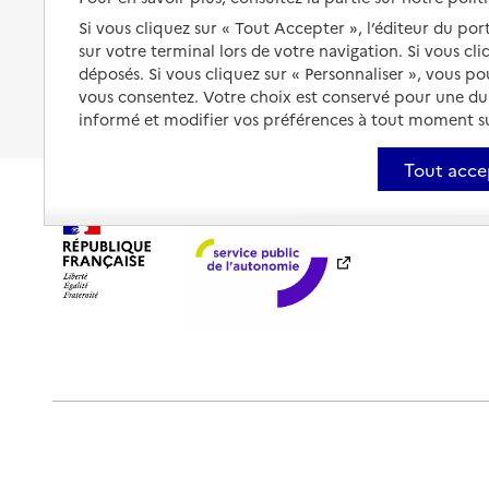
Être hospitalisé
Si vous cliquez sur « Tout Accepter », l’éditeur du por
Les obligations de la famille
sur votre terminal lors de votre navigation. Si vous cl
Fin de vie à domicile
déposés. Si vous cliquez sur « Personnaliser », vous p
À qui s’adresser ?
vous consentez. Votre choix est conservé pour une d
Les politiques du grand âge
informé et modifier vos préférences à tout moment sur
Tout acce
Plan du site
Accessibilité : totalement conforme
Ment
Outils de communication
Partenaires
Historique des 