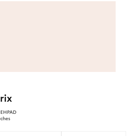
rix
es EHPAD
rches