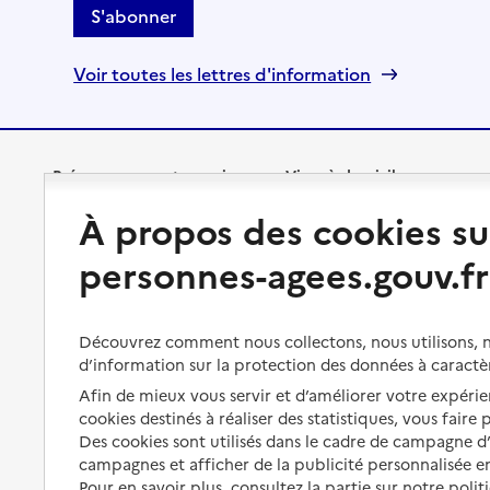
S'abonner
Voir toutes les lettres d'information
Préserver son autonomie
Vivre à domicile
À propos des cookies su
Perte d'autonomie : évaluation
Bénéficier d'aide à domicile
personnes-agees.gouv.fr
et droits
Bénéficier de soins à domicile
Aménager son logement et
s'équiper
Aides financières
Découvrez comment nous collectons, nous utilisons, no
Préserver son autonomie et sa
d’information sur la protection des données à caractè
Solutions d'accueil temporaire
santé
Afin de mieux vous servir et d’améliorer votre expérien
Partager son logement
cookies destinés à réaliser des statistiques, vous faire
Organiser à l'avance sa propre
protection
Des cookies sont utilisés dans le cadre de campagne 
Vivre à domicile avec une
campagnes et afficher de la publicité personnalisée en
maladie ou un handicap
Les mesures de protection
Pour en savoir plus, consultez la partie sur notre polit