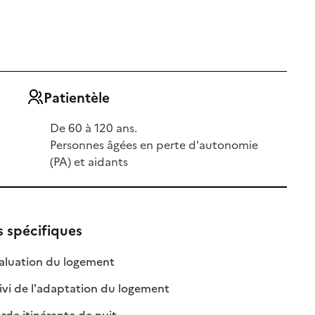
Patientèle
De 60 à 120 ans.
Personnes âgées en perte d'autonomie
(PA) et aidants
s spécifiques
ble
: disponible
: non disponible
aluation du logement
: disponible
: non disponible
ivi de l'adaptation du logement
le
: disponible
: non disponible
de itinérante de nuit