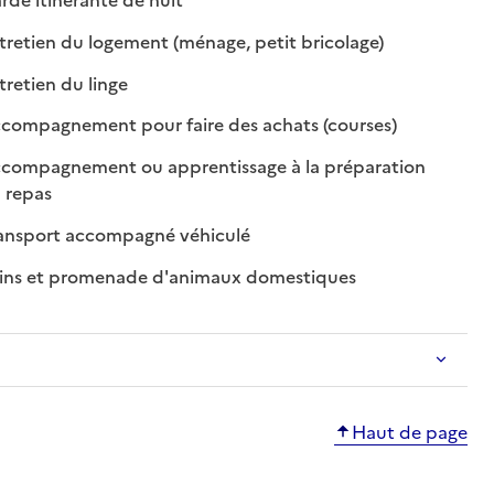
: disponible
: non disponible
retien du logement (ménage, petit bricolage)
: disponible
: non disponible
retien du linge
e
: disponible
: non disponibl
compagnement pour faire des achats (courses)
compagnement ou apprentissage à la préparation
: disponible
: non disponible
 repas
: disponible
: non disponible
ansport accompagné véhiculé
: disponible
: non disponible
ins et promenade d'animaux domestiques
Haut de page