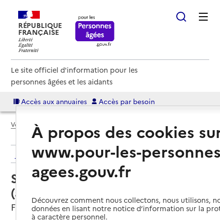
RÉPUBLIQUE
FRANÇAISE
Le site officiel d'information pour les
personnes âgées et les aidants
Accès aux annuaires
Accès par besoin
Voir le fil d’Ariane
À propos des cookies su
www.pour-les-personnes
Retour aux résultats de l'annuaire
agees.gouv.fr
Service autonomie à domicile
(aide) – Services ADMR
Découvrez comment nous collectons, nous utilisons, no
Fontvieille, BOUCHES-DU-RHONE
données en lisant notre notice d’information sur la pr
à caractère personnel.