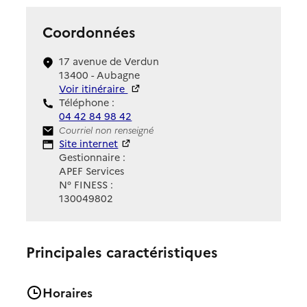
Coordonnées
17 avenue de Verdun
13400 - Aubagne
Voir itinéraire
Téléphone :
04 42 84 98 42
Contact
Courriel non renseigné
Site Internet
Site internet
Gestionnaire :
APEF Services
N° FINESS :
130049802
Principales caractéristiques
Horaires