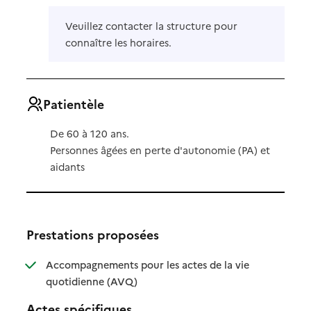
Veuillez contacter la structure pour
connaître les horaires.
Patientèle
De 60 à 120 ans.
Personnes âgées en perte d'autonomie (PA) et
aidants
Prestations proposées
Accompagnements pour les actes de la vie
: disponible
: non disponible
quotidienne (AVQ)
Actes spécifiques