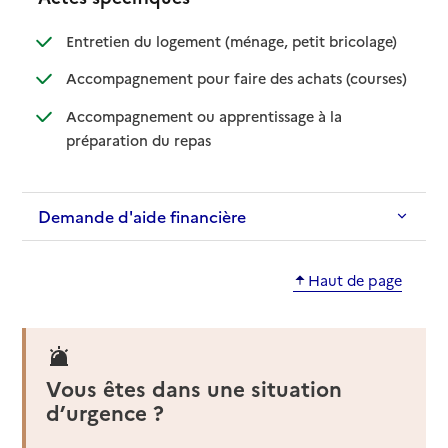
: disponible
: non dispo
Entretien du logement (ménage, petit bricolage)
: disponib
: non disp
Accompagnement pour faire des achats (courses)
Accompagnement ou apprentissage à la
: disponible
: non disponible
préparation du repas
Demande d'aide financière
Haut de page
Vous êtes dans une situation
d’urgence ?