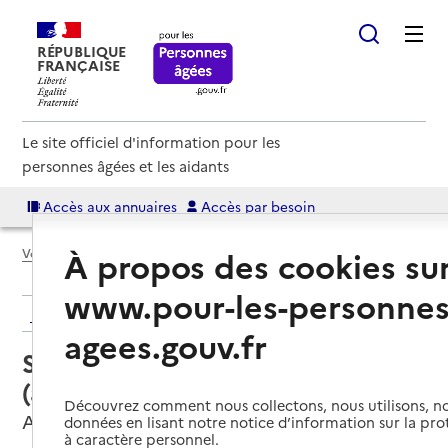
RÉPUBLIQUE
FRANÇAISE
Le site officiel d'information pour les
personnes âgées et les aidants
Accès aux annuaires
Accès par besoin
À propos des cookies su
Voir le fil d’Ariane
www.pour-les-personnes
Retour aux résultats de l'annuaire
agees.gouv.fr
Service autonomie à domicile
(aide) – APEF Services
Découvrez comment nous collectons, nous utilisons, no
Aubagne, BOUCHES-DU-RHONE
données en lisant notre notice d’information sur la pr
à caractère personnel.